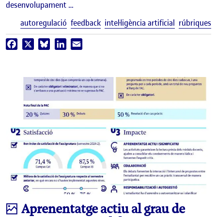
desenvolupament …
E
autoregulació
feedback
intel·ligència artificial
rúbriques
Facebook
X
Bluesky
LinkedIn
Email
Infografia
Aprenentatge actiu al grau de