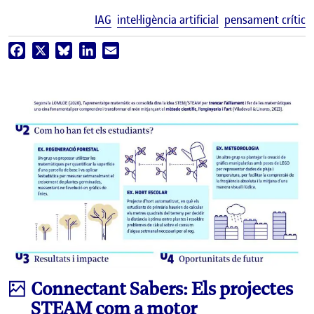
E
IAG
intel·ligència artificial
pensament crític
Facebook
X
Bluesky
LinkedIn
Email
Infografia
Connectant Sabers: Els projectes
STEAM com a motor