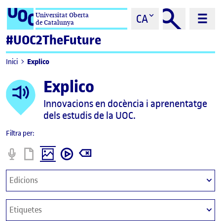
Saltar al contingut
Universitat Oberta
CA
de Catalunya
#UOC2TheFuture
Explico
Inici
Explico
Innovacions en docència i aprenentatge
dels estudis de la UOC.
Filtra per:
Podcast
Informe
imatge
video