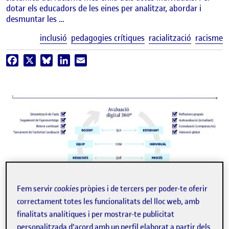
dotar els educadors de les eines per analitzar, abordar i
desmuntar les …
E
inclusió
pedagogies crítiques
racialització
racisme
Facebook
X
Bluesky
LinkedIn
Email
Fem servir
cookies
pròpies i de tercers per poder-te oferir
correctament totes les funcionalitats del lloc web, amb
finalitats analítiques i per mostrar-te publicitat
personalitzada d'acord amb un perfil elaborat a partir dels