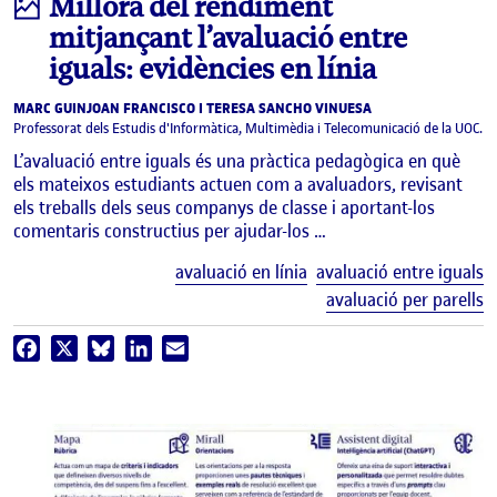
Infografia
Millora del rendiment
mitjançant l’avaluació entre
iguals: evidències en línia
MARC GUINJOAN FRANCISCO I TERESA SANCHO VINUESA
Professorat dels Estudis d'Informàtica, Multimèdia i Telecomunicació de la UOC.
L’avaluació entre iguals és una pràctica pedagògica en què
els mateixos estudiants actuen com a avaluadors, revisant
els treballs dels seus companys de classe i aportant-los
comentaris constructius per ajudar-los …
E
avaluació en línia
avaluació entre iguals
avaluació per parells
Facebook
X
Bluesky
LinkedIn
Email