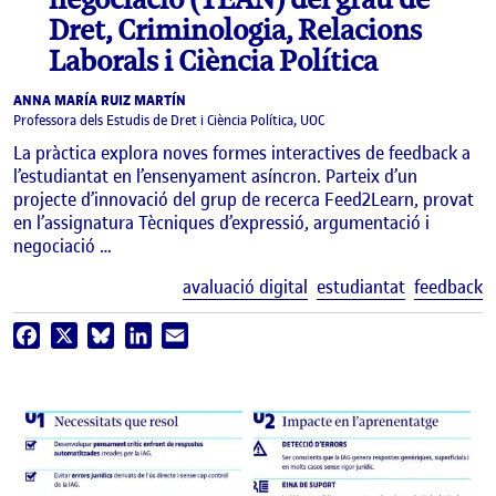
Dret, Criminologia, Relacions
Laborals i Ciència Política
ANNA MARÍA RUIZ MARTÍN
Professora dels Estudis de Dret i Ciència Política, UOC
La pràctica explora noves formes interactives de feedback a
l’estudiantat en l’ensenyament asíncron. Parteix d’un
projecte d’innovació del grup de recerca Feed2Learn, provat
en l’assignatura Tècniques d’expressió, argumentació i
negociació …
E
avaluació digital
estudiantat
feedback
Facebook
X
Bluesky
LinkedIn
Email