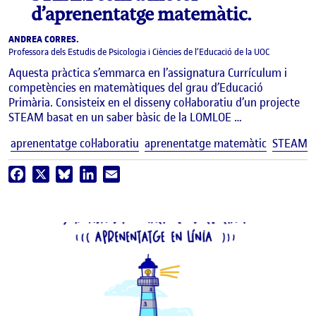
d’aprenentatge matemàtic.
ANDREA CORRES.
Professora dels Estudis de Psicologia i Ciències de l’Educació de la UOC
Aquesta pràctica s’emmarca en l’assignatura Currículum i
competències en matemàtiques del grau d’Educació
Primària. Consisteix en el disseny col·laboratiu d’un projecte
STEAM basat en un saber bàsic de la LOMLOE …
E
aprenentatge col·laboratiu
aprenentatge matemàtic
STEAM
Facebook
X
Bluesky
LinkedIn
Email