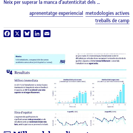
Neix per superar la manca d’autenticitat dels …
E
aprenentatge experiencial
metodologies actives
treballs de camp
Facebook
X
Bluesky
LinkedIn
Email