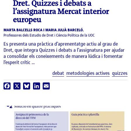
Dret. Quizzes i debats a
l’assignatura Mercat interior
europeu
MARTA BALCELLS ROCA I MARIA JULIÀ BARCELÓ.
Professores dels Estudis de Dret i Ciència Política de la UOC
Es presenta una pràctica d’aprenentatge actiu al grau de
Dret, que integra Quizzes i debats a l’assignatura per ajudar
a consolidar els coneixements de manera lúdica i fomentar
l’esperit crític …
E
debat
metodologies actives
quizzes
Facebook
X
Bluesky
LinkedIn
Email