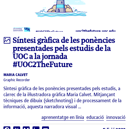
imatge
Síntesi gràfica de les ponències
presentades pels estudis de la
UOC a la jornada
#UOC2TheFuture
MARIA CALVET
Graphic Recorder
Síntesi gràfica de les ponències presentades pels estudis, a
càrrec de la il·lustradora gràfica Maria Calvet. Mitjançant
tècniques de dibuix (sketchnoting) i de processament de la
informació, aquesta narradora visual …
E
aprenentatge en línia
educació
innovació