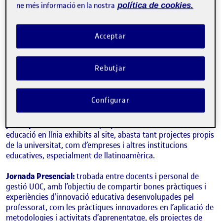
ne més informació en la nostra
política de cookies.
caràcter innovador desenvolupades amb la finalitat de
millorar l’educació superior en línia
. Alhora, pretén ser un
espai de trobada de la comunitat UOC, professorat i agents
Acceptar
col·laboradors de la universitat on
visibilitzar els escenaris
emergents de disrupció educativa i repensar el futur de
l’educació en línia.
Rebutjar
Secció Virtual:
narrats en primera persona pels impulsors i
segmentats per temàtiques, aquesta
plataforma virtual
Configurar
recull una selecció d’experiències, projectes i bones
pràctiques d’innovació educativa desenvolupades pels
participants
. La mostra de projectes transformadors en
educació en línia exhibits al site, abasta tant projectes propis
de la universitat, com d’empreses i altres institucions
educatives, especialment de llatinoamèrica.
Jornada Presencial:
trobada entre docents i personal de
gestió UOC, amb l’objectiu de compartir bones pràctiques i
experiències d’innovació educativa desenvolupades pel
professorat, com les pràctiques innovadores en l’aplicació de
metodologies i activitats d’aprenentatge, els projectes de