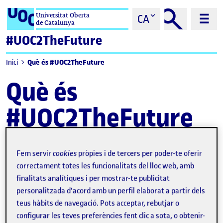
Saltar al contingut
Universitat Oberta
CA
de Catalunya
#UOC2TheFuture
Què és #UOC2TheFuture
Inici
Què és
#UOC2TheFuture
Fem servir
cookies
pròpies i de tercers per poder-te oferir
La iniciativa #UOC2TheFuture, és un
esdeveniment UOC per
correctament totes les funcionalitats del lloc web, amb
compartir i debatre al voltant de la innovació en docència i
finalitats analítiques i per mostrar-te publicitat
aprenentatge
en línia organitzat per l’eLearning Innovation
personalitzada d'acord amb un perfil elaborat a partir dels
Center (eLinC) i impulsat pel Vicerectorat de Docència i
Aprenentatge de la universitat. El programa es composa
teus hàbits de navegació. Pots acceptar, rebutjar o
d’una secció virtual i una jornada presencial on es
configurar les teves preferències fent clic a sota, o obtenir-
comparteixen amb el públic
projectes i experiències de