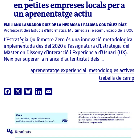
en petites empreses locals per a
un aprenentatge actiu
EMILIANO LABRADOR RUIZ DE LA HERMOSA I PALOMA GONZÁLEZ DÍAZ
Professorat dels Estudis d'Informàtica, Multimèdia i Telecomunicació de la UOC
L’Estratègia Quilòmetre Zero és una innovació metodològica
implementada des del 2020 a l’assignatura d’Estratègia del
Màster en Disseny d’Interacció i Experiència d’Usuari (UX).
Neix per superar la manca d’autenticitat dels …
E
aprenentatge experiencial
metodologies actives
treballs de camp
Facebook
X
Bluesky
LinkedIn
Email