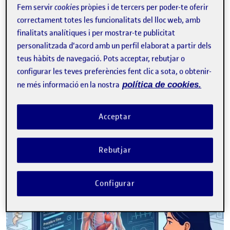
Fem servir
cookies
pròpies i de tercers per poder-te oferir
repetidors. Anàlisi del seu
correctament totes les funcionalitats del lloc web, amb
rendiment, comportament i
finalitats analítiques i per mostrar-te publicitat
percepcions
personalitzada d'acord amb un perfil elaborat a partir dels
teus hàbits de navegació. Pots acceptar, rebutjar o
M. JESÚS MARCO
Professora dels Estudis d'Informàtica, Multimèdia i Telecomunicació de la UOC
configurar les teves preferències fent clic a sota, o obtenir-
L’acció, desenvolupada arran d’un projecte de recerca,
ne més informació en la nostra
política de cookies.
planteja un acompanyament i una intervenció
personalitzada a l’estudiant repetidor de programació amb
un seguit de mesures i un pla d’acció específic. Els …
Acceptar
E
abandonament
acompanyament
personalització
Rebutjar
Facebook
X
Bluesky
LinkedIn
Email
Configurar