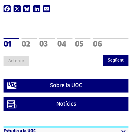
Facebook
X
Bluesky
LinkedIn
Email
Pàgina
Pàgina
Pàgina
Pàgina
Pàgina
Pàgina
01
02
03
04
05
06
Següent
Anterior
Sobre la UOC
Notícies
Estudia a la UOC