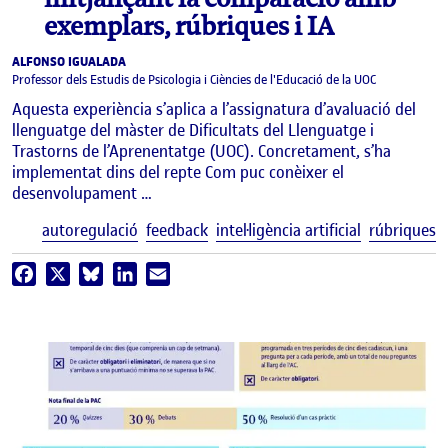
exemplars, rúbriques i IA
ALFONSO IGUALADA
Professor dels Estudis de Psicologia i Ciències de l'Educació de la UOC
Aquesta experiència s’aplica a l’assignatura d’avaluació del
llenguatge del màster de Dificultats del Llenguatge i
Trastorns de l’Aprenentatge (UOC). Concretament, s’ha
implementat dins del repte Com puc conèixer el
desenvolupament …
E
autoregulació
feedback
intel·ligència artificial
rúbriques
Facebook
X
Bluesky
LinkedIn
Email