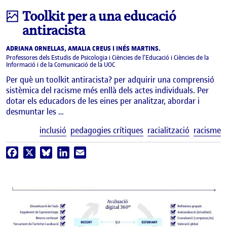
Infografia
Toolkit per a una educació
antiracista
ADRIANA ORNELLAS, AMALIA CREUS I INÉS MARTINS.
Professores dels Estudis de Psicologia i Ciències de l’Educació i Ciències de la
Informació i de la Comunicació de la UOC
Per què un toolkit antiracista? per adquirir una comprensió
sistèmica del racisme més enllà dels actes individuals. Per
dotar els educadors de les eines per analitzar, abordar i
desmuntar les …
E
inclusió
pedagogies crítiques
racialització
racisme
Facebook
X
Bluesky
LinkedIn
Email