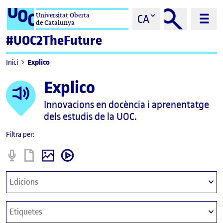
Saltar al contingut
Universitat Oberta
CA
de Catalunya
#UOC2TheFuture
Explico
Inici
Explico
Innovacions en docència i aprenentatge
dels estudis de la UOC.
Filtra per:
Podcast
Informe
imatge
video