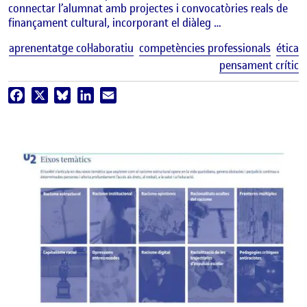
connectar l’alumnat amb projectes i convocatòries reals de
finançament cultural, incorporant el diàleg …
E
aprenentatge col·laboratiu
competències professionals
ética
pensament crític
Facebook
X
Bluesky
LinkedIn
Email