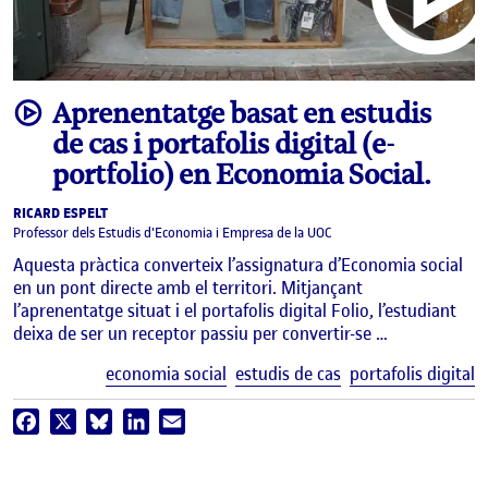
video
Aprenentatge basat en estudis
de cas i portafolis digital (e-
portfolio) en Economia Social.
RICARD ESPELT
Professor dels Estudis d'Economia i Empresa de la UOC
Aquesta pràctica converteix l’assignatura d’Economia social
en un pont directe amb el territori. Mitjançant
l’aprenentatge situat i el portafolis digital Folio, l’estudiant
deixa de ser un receptor passiu per convertir-se …
E
economia social
estudis de cas
portafolis digital
Facebook
X
Bluesky
LinkedIn
Email