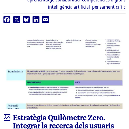
intel·ligència artificial
pensament crític
Facebook
X
Bluesky
LinkedIn
Email
Infografia
Estratègia Quilòmetre Zero.
Integrar la recerca dels usuaris