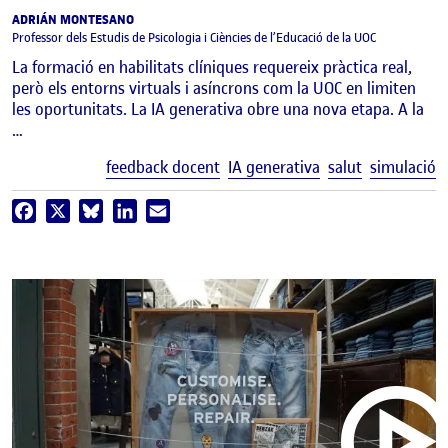
ADRIÁN MONTESANO
Professor dels Estudis de Psicologia i Ciències de l’Educació de la UOC
La formació en habilitats clíniques requereix pràctica real,
però els entorns virtuals i asíncrons com la UOC en limiten
les oportunitats. La IA generativa obre una nova etapa. A la
…
E
feedback docent
IA generativa
salut
simulació
Facebook
X
Bluesky
LinkedIn
Email