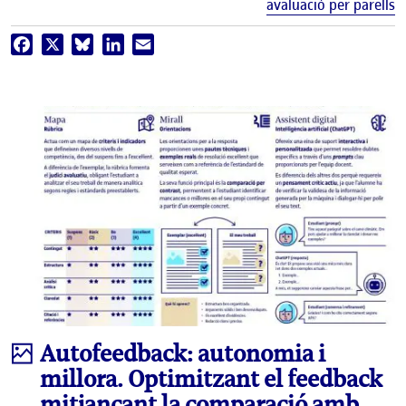
avaluació per parells
Facebook
X
Bluesky
LinkedIn
Email
Infografia
Autofeedback: autonomia i
millora. Optimitzant el feedback
mitjançant la comparació amb