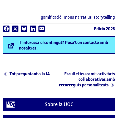
E
gamificació
mons narratius
storytelling
Edició 2025
Facebook
X
Bluesky
LinkedIn
Email
T'interessa el contingut? Posa't en contacte amb
(s'obre en una finestra nova)
nosaltres.
Navegació d'entrades
Entrada anterior
Entrada següent
Tot preguntant a la IA
Escull el teu camí: activitats
col·laboratives amb
recorreguts personalitzats
Sobre la UOC