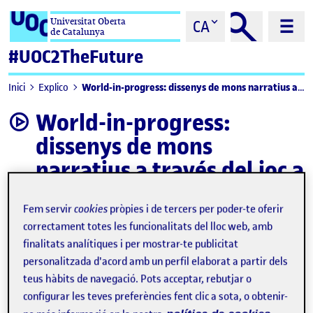
Saltar al contingut
Universitat Oberta
CA
de Catalunya
#UOC2TheFuture
World-in-progress: dissenys de mons narratius a través del joc a l’assignatura Storytelling
Inici
Explico
World-in-progress:
video
dissenys de mons
narratius a través del joc a
l’assignatura Storytelling
Fem servir
cookies
pròpies i de tercers per poder-te oferir
correctament totes les funcionalitats del lloc web, amb
finalitats analítiques i per mostrar-te publicitat
personalitzada d'acord amb un perfil elaborat a partir dels
teus hàbits de navegació. Pots acceptar, rebutjar o
configurar les teves preferències fent clic a sota, o obtenir-