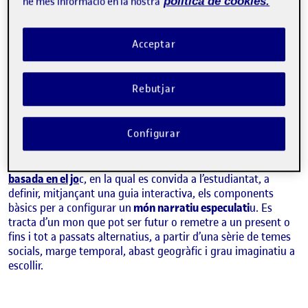
ne més informació en la nostra
política de cookies.
Acceptar
Rebutjar
ANTONI ROIG TELO
Estudis de Ciències de la Informació i de la Comunicació de la UOC
Configurar
World-in-Progress és una
metodologia creativa multimodal,
basada en el jo
c, en la qual es convida a l’estudiantat, a
definir, mitjançant una guia interactiva, els components
bàsics per a configurar un
món narratiu especulati
u. Es
tracta d’un mon que pot ser futur o remetre a un present o
fins i tot a passats alternatius, a partir d’una sèrie de temes
socials, marge temporal, abast geogràfic i grau imaginatiu a
escollir.