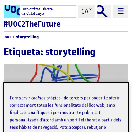
Saltar al contingut
Universitat Oberta
CA
de Catalunya
#UOC2TheFuture
storytelling
Inici
Etiqueta:
storytelling
Fem servir
cookies
pròpies i de tercers per poder-te oferir
correctament totes les funcionalitats del lloc web, amb
finalitats analítiques i per mostrar-te publicitat
personalitzada d'acord amb un perfil elaborat a partir dels
teus hàbits de navegació. Pots acceptar, rebutjar o