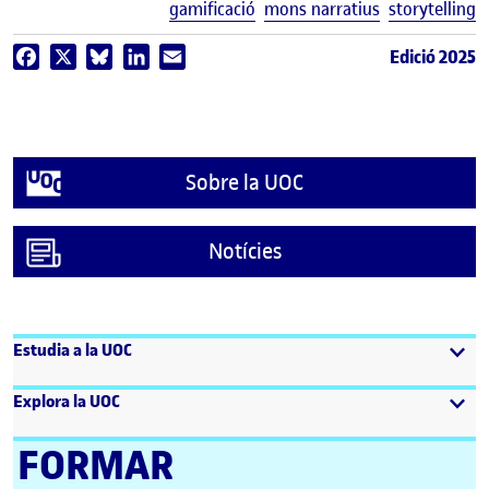
E
gamificació
mons narratius
storytelling
Edició 2025
Facebook
X
Bluesky
LinkedIn
Email
Sobre la UOC
Notícies
Estudia a la UOC
Explora la UOC
FORMAR