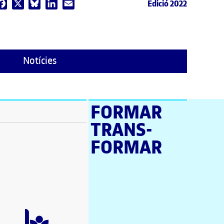
Edició 2022
Facebook
X
Bluesky
LinkedIn
Email
Notícies
FORMAR
TRANS­
stra nova)
FORMAR
a nova)
a nova)
en una finestra nova)
a nova)
estra nova)
una finestra nova)