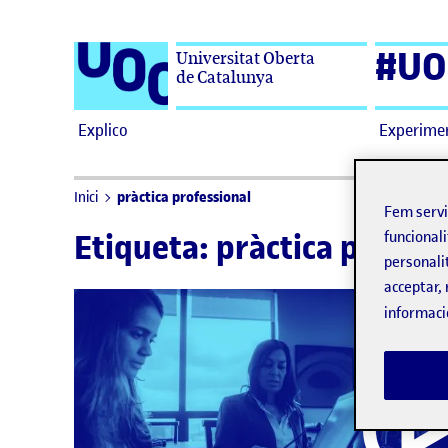
Saltar al contingut
#UO
Universitat Oberta
de Catalunya
Explico
Experime
pràctica professional
Inici
Fem serv
Etiqueta:
pràctica profess
funcionali
personali
acceptar, 
informaci