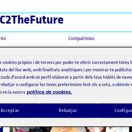
C2TheFuture
nto
Comparteixo
ir
cookies
pròpies i de tercers per poder-te oferir correctament totes 
ional
tats del lloc web, amb finalitats analítiques i per mostrar-te publicita
tzada d'acord amb un perfil elaborat a partir dels teus hàbits de nave
rebutjar o configurar les teves preferències fent clic a sota, o obtenir
ó en la nostra
política de cookies.
Acceptar
Rebutjar
Configu