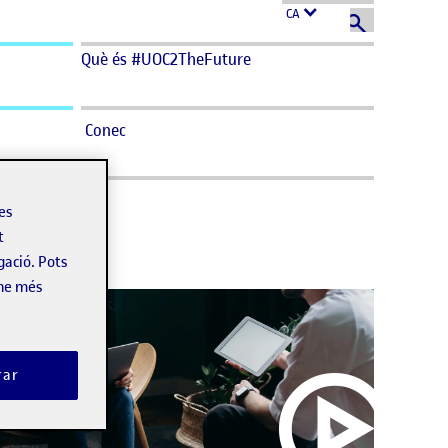
CA
Què és #UOC2TheFuture
Conec
les
t
gació. Pots
-ne més
rar