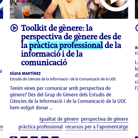
video
Toolkit de gènere: la
perspectiva de gènere des de
la
pràctica professional
de la
A
informació i de la
E
comunicació
L
l
a
SÍLVIA MARTÍNEZ
d
Estudis de Ciències de la Informació i de la Comunicació de la UOC
c
Tenim eines per comunicar amb perspectiva de
l
gènere? Des del Grup de Gènere dels Estudis de
Ciències de la Informació i de la Comunicació de la UOC
hem volgut donar …
Etiq
Igualtat de gènere
perspectiva de gènere
Etiquetes
um
pràctica professional
recursos per a l'aprenentatge