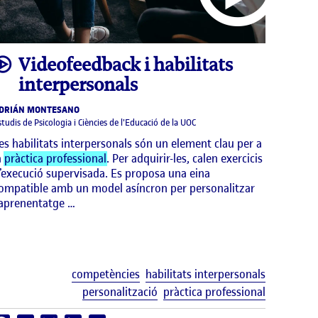
video
Videofeedback i habilitats
interpersonals
DRIÁN MONTESANO
studis de Psicologia i Ciències de l'Educació de la UOC
es habilitats interpersonals són un element clau per a
a
pràctica professional
. Per adquirir-les, calen exercicis
’execució supervisada. Es proposa una eina
ompatible amb un model asíncron per personalitzar
’aprenentatge …
uetes
Etiquetes
competències
habilitats interpersonals
personalització
pràctica professional