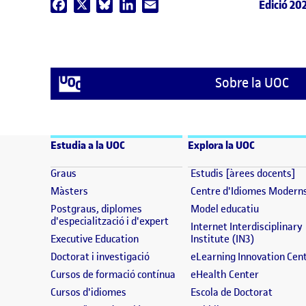
Edició 20
Facebook
X
Bluesky
LinkedIn
Email
Sobre la UOC
Estudia a la UOC
Explora la UOC
(s'obre en una finestra nova)
(s
Graus
Estudis [àrees docents]
(s'obre en una finestra nova)
Màsters
Centre d'Idiomes Modern
(s'obre en
Postgraus, diplomes
Model educatiu
(s'obre en una finestra nova)
d'especialització i d'expert
Internet Interdisciplinary
(s'obre en una finestra nova)
(s'obre en 
Executive Education
Institute (IN3)
(s'obre en una finestra nova)
Doctorat i investigació
eLearning Innovation Cen
(s'obre en una finestra nova)
(s'obre en
Cursos de formació contínua
eHealth Center
(s'obre en una finestra nova)
(s'obre
Cursos d'idiomes
Escola de Doctorat