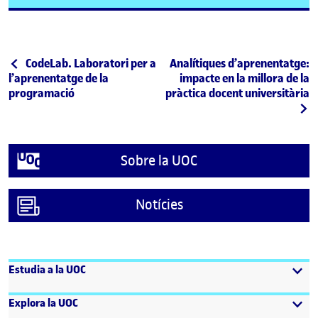
Navegació d'entrades
Entrada anterior
Entrada següent
CodeLab. Laboratori per a
Analítiques d’aprenentatge:
l’aprenentatge de la
impacte en la millora de la
programació
pràctica docent universitària
Sobre la UOC
Notícies
Estudia a la UOC
Explora la UOC