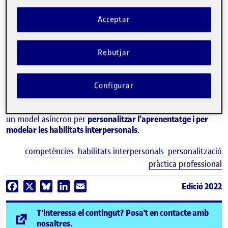
Acceptar
Rebutjar
ADRIÁN MONTESANO
Estudis de Psicologia i Ciències de l'Educació de la UOC
Configurar
Les
habilitats interpersonals
són un element clau per a la
pràctica professional. Per adquirir-les, calen exercicis
d’execució supervisada. Es proposa una eina compatible amb
un model asíncron per
personalitzar l’aprenentatge i per
modelar les habilitats interpersonals
.
E
competències
habilitats interpersonals
personalització
pràctica professional
Edició 2022
Facebook
X
Bluesky
LinkedIn
Email
T'interessa el contingut? Posa't en contacte amb
(s'obre en una finestra nova)
nosaltres.