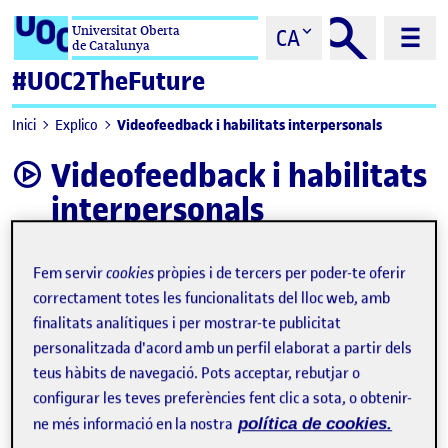
Saltar al contingut
Universitat Oberta
CA
de Catalunya
#UOC2TheFuture
Videofeedback i habilitats interpersonals
Inici
Explico
Videofeedback i habilitats
video
interpersonals
Fem servir
cookies
pròpies i de tercers per poder-te oferir
correctament totes les funcionalitats del lloc web, amb
finalitats analítiques i per mostrar-te publicitat
personalitzada d'acord amb un perfil elaborat a partir dels
teus hàbits de navegació. Pots acceptar, rebutjar o
configurar les teves preferències fent clic a sota, o obtenir-
ne més informació en la nostra
política de cookies.