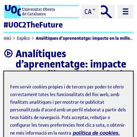
Saltar al contingut
Universitat Oberta
CA
de Catalunya
#UOC2TheFuture
Analítiques d’aprenentatge: impacte en la millora de la pràctica docent universitària
Inici
Explico
Analítiques
video
d’aprenentatge: impacte
en la millora de la pràctica
docent universitària
Fem servir
cookies
pròpies i de tercers per poder-te oferir
correctament totes les funcionalitats del lloc web, amb
finalitats analítiques i per mostrar-te publicitat
personalitzada d'acord amb un perfil elaborat a partir dels
teus hàbits de navegació. Pots acceptar, rebutjar o
configurar les teves preferències fent clic a sota, o obtenir-
ne més informació en la nostra
política de cookies.