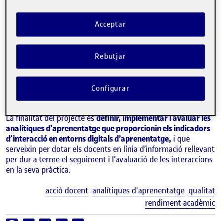
Acceptar
Rebutjar
MARC ROMERO
Configurar
Estudis de Psicologia i Ciències de l'Educació de la UOC
La finalitat del projecte és
definir, implementar i avaluar les
analítiques d’aprenentatge que proporcionin els indicadors
d’interacció en entorns digitals d’aprenentatge,
i que
serveixin per dotar els docents en línia d’informació rellevant
per dur a terme el seguiment i l’avaluació de les interaccions
en la seva pràctica.
E
acció docent
analítiques d'aprenentatge
qualitat
rendiment acadèmic