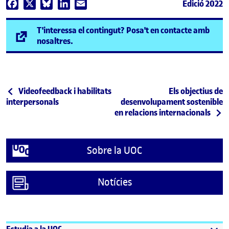
Edició 2022
Facebook
X
Bluesky
LinkedIn
Email
T'interessa el contingut? Posa't en contacte amb
(s'obre en una finestra nova)
nosaltres.
Navegació d'entrades
Entrada anterior
Entrada següent
Videofeedback i habilitats
Els objectius de
interpersonals
desenvolupament sostenible
en relacions internacionals
Sobre la UOC
Notícies
Estudia a la UOC