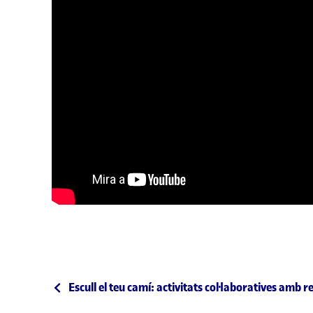
Navegació d'entrades
Entrada anterior
Escull el teu camí: activitats col·laboratives amb 