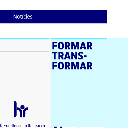
Notícies
FORMAR
TRANS­
stra nova)
FORMAR
a nova)
a nova)
en una finestra nova)
a nova)
estra nova)
una finestra nova)
nova)
a finestra nova)
R Excellence in Research
Universitat Oberta de Catalunya (UOC)