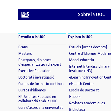
Sobre la UOC
Estudia a la UOC
Explora la UOC
(s'obre en una finestra nova)
(s
Graus
Estudis [àrees docents]
(s'obre en una finestra nova)
Màsters
Centre d'Idiomes Modern
(s'obre en
Postgraus, diplomes
Model educatiu
(s'obre en una finestra nova)
d'especialització i d'expert
Internet Interdisciplinary
(s'obre en una finestra nova)
(s'obre en 
Executive Education
Institute (IN3)
(s'obre en una finestra nova)
Doctorat i investigació
eLearning Innovation Cen
(s'obre en una finestra nova)
(s'obre en
Cursos de formació contínua
eHealth Center
(s'obre en una finestra nova)
(s'obre
Cursos d'idiomes
Escola de Doctorat
(s'obre en una fine
FP Jesuïtes Educació en
Hubbik
(s'obre en una finestra nova)
col·laboració amb la UOC
(s'
Revistes acadèmiques
(s'obre en una finestra nova)
Curs d'accés a la universitat
(s'obre en una f
Biblioteca