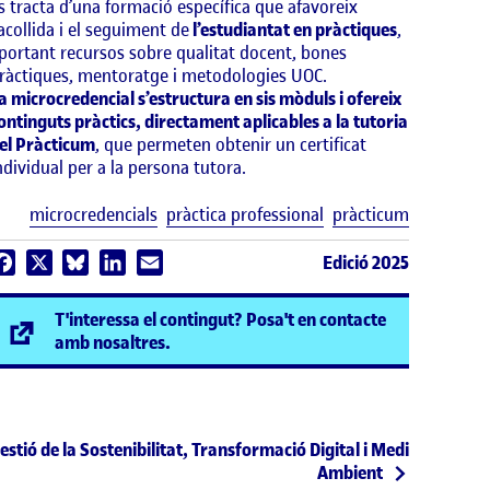
s tracta d’una formació específica que afavoreix
’acollida i el seguiment de
l’estudiantat en pràctiques
,
portant recursos sobre qualitat docent, bones
ràctiques, mentoratge i metodologies UOC.
a microcredencial s’estructura en sis mòduls i ofereix
ontinguts pràctics, directament aplicables a la tutoria
el Pràcticum
, que permeten obtenir un certificat
ndividual per a la persona tutora.
Etiquetes
microcredencials
pràctica professional
pràcticum
Edició 2025
Facebook
X
Bluesky
LinkedIn
Email
T'interessa el contingut? Posa't en contacte
(s'obre en una finestra nova)
amb nosaltres.
estió de la Sostenibilitat, Transformació Digital i Medi
Ambient