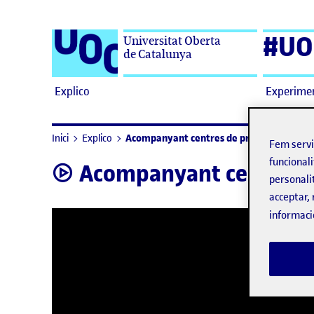
Saltar al contingut
#UO
Universitat Oberta
de Catalunya
Explico
Experime
Acompanyant centres de pràctiques: de l’e
Inici
Explico
Fem serv
funcionali
Acompanyant centres de
video
personali
acceptar, 
informaci