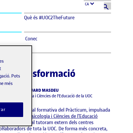
CA
Què és #UOC2TheFuture
Conec
les
t
a la transformació
gació. Pots
-ne més
LARA SELVA I EDUARD MASDEU
studis de Psicologia i Ciències de l'Educació de la UOC
rar
a microcredencial formativa del Pràcticum, impulsada
els E
studis de Psicologia i Ciències de l’Educació
EPCE)
, s’adreça al tutoram extern dels centres
ol·laboradors de tota la UOC. De forma més concreta,