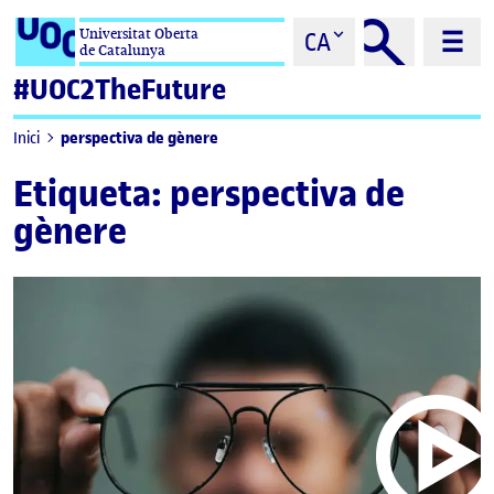
Saltar al contingut
Universitat Oberta
CA
de Catalunya
#UOC2TheFuture
perspectiva de gènere
Inici
Etiqueta:
perspectiva de
gènere