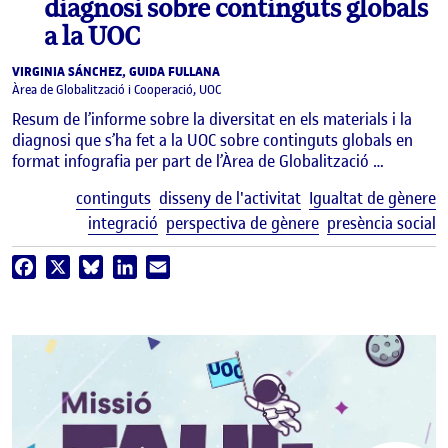
diagnosi sobre continguts globals
a la UOC
VIRGINIA SÁNCHEZ, GUIDA FULLANA
Àrea de Globalització i Cooperació, UOC
Resum de l’informe sobre la diversitat en els materials i la
diagnosi que s’ha fet a la UOC sobre continguts globals en
format infografia per part de l’Àrea de Globalització …
E
continguts
disseny de l'activitat
Igualtat de gènere
integració
perspectiva de gènere
presència social
Facebook
X
Bluesky
LinkedIn
Email