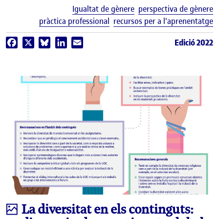
E
Igualtat de gènere
perspectiva de gènere
pràctica professional
recursos per a l'aprenentatge
Edició 2022
Facebook
X
Bluesky
LinkedIn
Email
Infografia
La diversitat en els continguts: