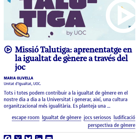
video
Missió Talutiga: aprenentatge en
la igualtat de gènere a través del
joc
MARIA OLIVELLA
Unitat d'Igualtat, UOC.
Tots i totes podem contribuir a la igualtat de gènere en el
nostre dia a dia a la Universitat i generar, així, una cultura
organitzacional més igualitària. Es planteja una …
E
escape room
Igualtat de gènere
jocs seriosos
ludificació
perspectiva de gènere
Facebook
X
Bluesky
LinkedIn
Email