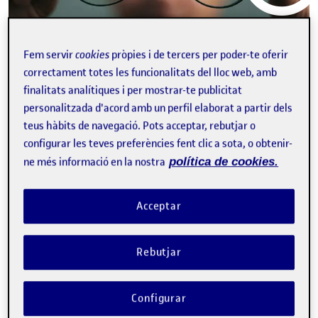
video
Tot preguntant a la IA
Fem servir
cookies
pròpies i de tercers per poder-te oferir
correctament totes les funcionalitats del lloc web, amb
NICOLÁS BARBIERI MUTTIS
finalitats analítiques i per mostrar-te publicitat
Professor dels Estudis d'Arts i Humanitats de la UOC
personalitzada d'acord amb un perfil elaborat a partir dels
La darrera activitat de l’avaluació contínua (AC) de
teus hàbits de navegació. Pots acceptar, rebutjar o
l’assignatura: Els espais d’intervenció cultural (Màster de
Gestió Cultural) té l’objectiu que l’estudiant faci un ús crític
configurar les teves preferències fent clic a sota, o obtenir-
de la intel·ligència artificial (IA); …
ne més informació en la nostra
política de cookies.
E
avaluació
avaluació digital
intel·ligència artificial
perspectiva de gènere
Acceptar
Edició 2024
Facebook
X
Bluesky
LinkedIn
Email
Rebutjar
Configurar