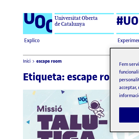
Saltar al contingut
#UO
Universitat Oberta
de Catalunya
Explico
Experime
escape room
Inici
Fem serv
funcionali
Etiqueta:
escape room
personali
acceptar, 
informaci