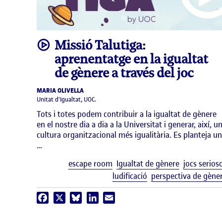
video
Missió Talutiga:
aprenentatge en la igualtat
de gènere a través del joc
MARIA OLIVELLA
Unitat d'Igualtat, UOC.
Tots i totes podem contribuir a la igualtat de gènere
en el nostre dia a dia a la Universitat i generar, així, u
cultura organitzacional més igualitària. Es planteja u
…
escape room
Igualtat de gènere
jocs serios
ludificació
perspectiva de gène
Facebook
X
Bluesky
LinkedIn
Email