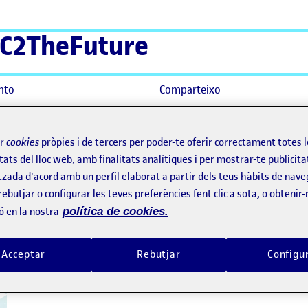
C2TheFuture
nto
Comparteixo
ir
cookies
pròpies i de tercers per poder-te oferir correctament totes 
tats del lloc web, amb finalitats analítiques i per mostrar-te publicita
tzada d'acord amb un perfil elaborat a partir dels teus hàbits de nave
rebutjar o configurar les teves preferències fent clic a sota, o obtenir
ó en la nostra
política de cookies.
Acceptar
Rebutjar
Configu