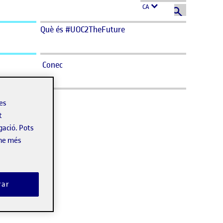
CA
Què és #UOC2TheFuture
Conec
les
t
gació. Pots
-ne més
rar