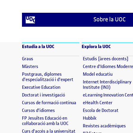
Sobre la UOC
Estudia a la UOC
Explora la UOC
(s'obre en una finestra nova)
(s
Graus
Estudis [àrees docents]
(s'obre en una finestra nova)
Màsters
Centre d'Idiomes Modern
(s'obre en
Postgraus, diplomes
Model educatiu
(s'obre en una finestra nova)
d'especialització i d'expert
Internet Interdisciplinary
(s'obre en una finestra nova)
(s'obre en 
Executive Education
Institute (IN3)
(s'obre en una finestra nova)
Doctorat i investigació
eLearning Innovation Cen
(s'obre en una finestra nova)
(s'obre en
Cursos de formació contínua
eHealth Center
(s'obre en una finestra nova)
(s'obre
Cursos d'idiomes
Escola de Doctorat
(s'obre en una fine
FP Jesuïtes Educació en
Hubbik
(s'obre en una finestra nova)
col·laboració amb la UOC
(s'
Revistes acadèmiques
(s'obre en una finestra nova)
Curs d'accés a la universitat