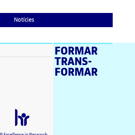
Notícies
FORMAR
TRANS­
stra nova)
FORMAR
a nova)
a nova)
en una finestra nova)
a nova)
estra nova)
una finestra nova)
nova)
a finestra nova)
R Excellence in Research