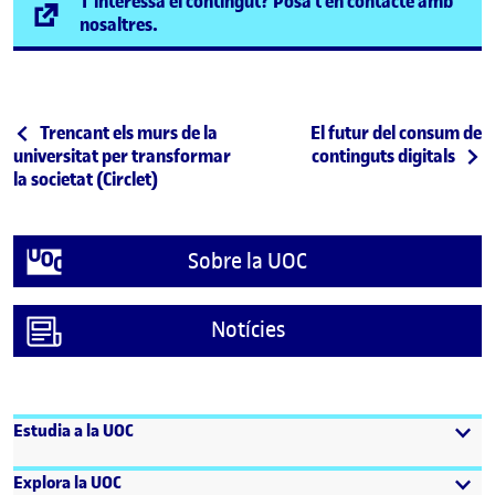
T'interessa el contingut? Posa't en contacte amb
(s'obre en una finestra nova)
nosaltres.
Navegació d'entrades
Entrada anterior
Entrada següent
Trencant els murs de la
El futur del consum de
universitat per transformar
continguts digitals
la societat (Circlet)
Sobre la UOC
Notícies
Estudia a la UOC
Explora la UOC