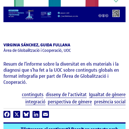
VIRGINIA SÁNCHEZ, GUIDA FULLANA
Àrea de Globalització i Cooperació, UOC
Resum de l’informe sobre la diversitat en els materials i la
diagnosi que s’ha fet a la UOC sobre continguts globals en
format infografia per part de l’Àrea de Globalització i
Cooperació.
E
continguts
disseny de l'activitat
Igualtat de gènere
integració
perspectiva de gènere
presència social
Facebook
X
Bluesky
LinkedIn
Email