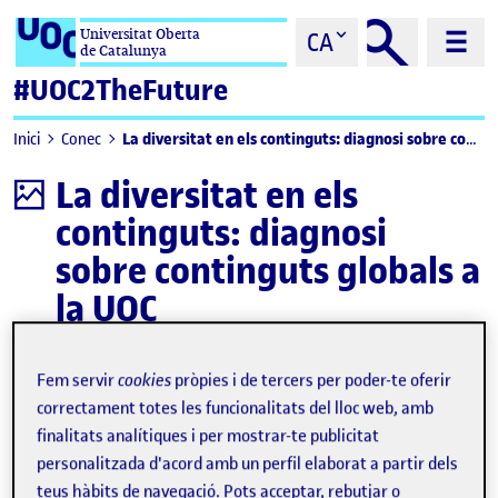
Saltar al contingut
Universitat Oberta
CA
de Catalunya
#UOC2TheFuture
La diversitat en els continguts: diagnosi sobre continguts globals a la UOC
Inici
Conec
La diversitat en els
Infografia
continguts: diagnosi
sobre continguts globals a
la UOC
Descarregar
Fem servir
cookies
pròpies i de tercers per poder-te oferir
correctament totes les funcionalitats del lloc web, amb
finalitats analítiques i per mostrar-te publicitat
personalitzada d'acord amb un perfil elaborat a partir dels
teus hàbits de navegació. Pots acceptar, rebutjar o