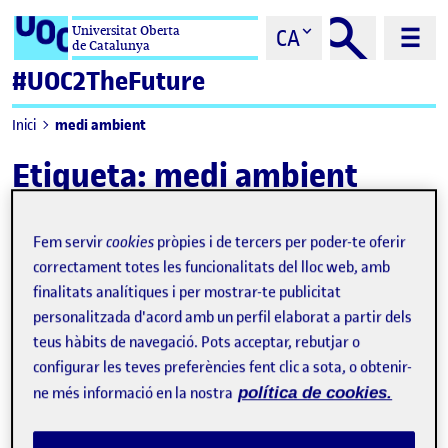
Saltar al contingut
Universitat Oberta
CA
de Catalunya
#UOC2TheFuture
medi ambient
Inici
Etiqueta:
medi ambient
Fem servir
cookies
pròpies i de tercers per poder-te oferir
correctament totes les funcionalitats del lloc web, amb
finalitats analítiques i per mostrar-te publicitat
personalitzada d'acord amb un perfil elaborat a partir dels
teus hàbits de navegació. Pots acceptar, rebutjar o
configurar les teves preferències fent clic a sota, o obtenir-
ne més informació en la nostra
política de cookies.