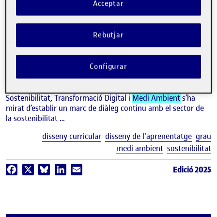
Acceptar
video
La creació del grau de Gestió de
la Sostenibilitat, Transformació
Rebutjar
Digital i
Medi Ambient
HUG MARCH
Configurar
Estudis d'Economia i Empresa de la UOC
Per al desenvolupament del nou grau de Gestió de la
Sostenibilitat, Transformació Digital i
Medi Ambient
s’ha
mirat d’establir un marc de diàleg continu amb el sector de
la sostenibilitat …
E
disseny curricular
disseny de l'aprenentatge
grau
medi ambient
sostenibilitat
Edició 2025
Facebook
X
Bluesky
LinkedIn
Email