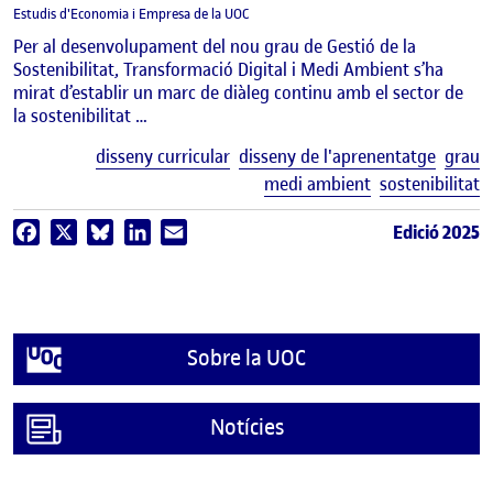
Estudis d'Economia i Empresa de la UOC
Per al desenvolupament del nou grau de Gestió de la
Sostenibilitat, Transformació Digital i Medi Ambient s’ha
mirat d’establir un marc de diàleg continu amb el sector de
la sostenibilitat …
E
disseny curricular
disseny de l'aprenentatge
grau
medi ambient
sostenibilitat
Edició 2025
Facebook
X
Bluesky
LinkedIn
Email
Sobre la UOC
Notícies