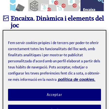
Infografia
Encaixa. Dinàmica i elements del
joc
CRISTINA GIRONA CAMPILLO, TONI MARTÍNEZ ACEITUNO
eLearning Innovation Center, UOC
Fem servir
cookies
pròpies i de tercers per poder-te oferir
Encaixa, és una proposta lúdica creada per l’equip de
correctament totes les funcionalitats del lloc web, amb
l’eLearning Innovation Center (eLinC) per treballar
finalitats analítiques i per mostrar-te publicitat
col·laborativament en el disseny integral d’una assignatura,
amb èmfasi en una sèrie d’aspectes clau, com …
personalitzada d'acord amb un perfil elaborat a partir dels
teus hàbits de navegació. Pots acceptar, rebutjar o
E
disseny curricular
disseny de l'aprenentatge
gamificació
configurar les teves preferències fent clic a sota, o obtenir-
metodologies actives
ne més informació en la nostra
política de cookies.
Facebook
X
Bluesky
LinkedIn
Email
Acceptar