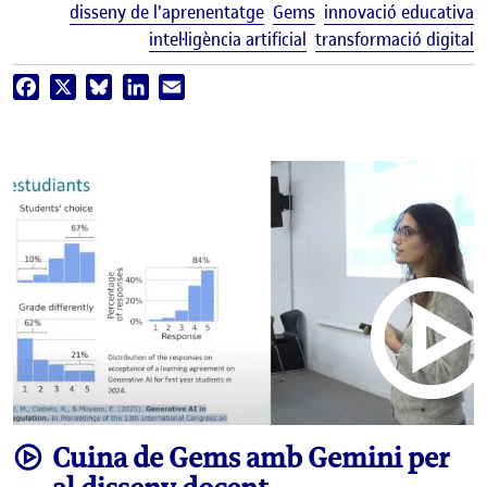
E
disseny de l'aprenentatge
Gems
innovació educativa
intel·ligència artificial
transformació digital
Facebook
X
Bluesky
LinkedIn
Email
video
Cuina de Gems amb Gemini per