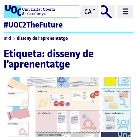
Saltar al contingut
Universitat Oberta
CA
de Catalunya
#UOC2TheFuture
disseny de l'aprenentatge
Inici
Etiqueta:
disseny de
l’aprenentatge