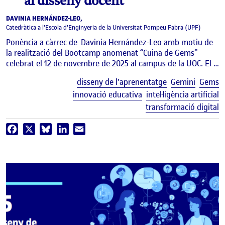
al disseny docent
DAVINIA HERNÁNDEZ-LEO,
Catedràtica a l'Escola d'Enginyeria de la Universitat Pompeu Fabra (UPF)
Ponència a càrrec de Davinia Hernández-Leo amb motiu de
la realització del Bootcamp anomenat “Cuina de Gems”
celebrat el 12 de novembre de 2025 al campus de la UOC. El …
E
disseny de l'aprenentatge
Gemini
Gems
innovació educativa
intel·ligència artificial
transformació digital
Facebook
X
Bluesky
LinkedIn
Email