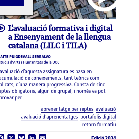
video
L’avaluació formativa i digital
a Ensenyament de la llengua
catalana (LILC i TILA)
AITE PUIGDEVALL SERRALVO
studis d'Arts i Humanitats de la UOC
’avaluació d’aquesta assignatura es basa en
’acumulació de coneixements, tant teòrics com
plicats, d’una manera progressiva. Consta de cinc
eptes obligatoris, algun de grupal, i només es pot
provar per …
Etiquetes
aprenentatge per reptes
avaluació
uetes
avaluació d'aprenentatges
portafolis digital
retorn formatiu
Edició 2024
Facebook
X
Bluesky
LinkedIn
Email