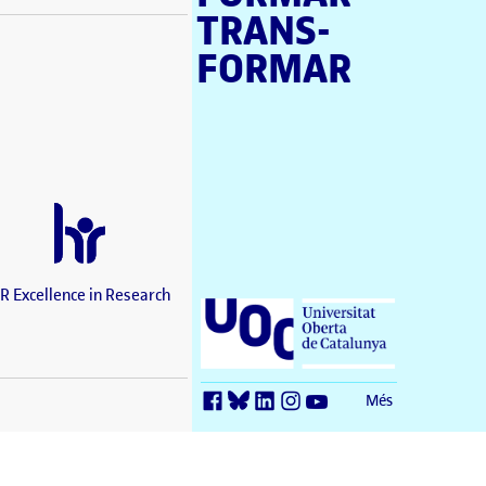
TRANS­
stra nova)
FORMAR
a nova)
a nova)
en una finestra nova)
a nova)
estra nova)
una finestra nova)
nova)
a finestra nova)
R Excellence in Research
Universitat Oberta de Catalunya (UOC)
)
tra nova)
 una finestra nova)
Més