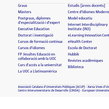
(s'obre en una finestra nova)
(s
Graus
Estudis [àrees docents]
(s'obre en una finestra nova)
Màsters
Centre d'Idiomes Modern
(s'obre en
Postgraus, diplomes
Model educatiu
(s'obre en una finestra nova)
d'especialització i d'expert
Internet Interdisciplinary
(s'obre en una finestra nova)
(s'obre en 
Executive Education
Institute (IN3)
(s'obre en una finestra nova)
Doctorat i investigació
eLearning Innovation Cen
(s'obre en una finestra nova)
(s'obre en
Cursos de formació contínua
eHealth Center
(s'obre en una finestra nova)
(s'obre
Cursos d'idiomes
Escola de Doctorat
(s'obre en una fine
FP Jesuïtes Educació en
Hubbik
(s'obre en una finestra nova)
col·laboració amb la UOC
(s'
Revistes acadèmiques
(s'obre en una finestra nova)
Curs d'accés a la universitat
(s'obre en una f
Biblioteca
(s'obre en una finestra nova)
La UOC a Llatinoamèrica
(s'obre en una fin
Associació Catalana d'Universitats Públiques (ACUP)
Xarxa Vives d'Un
(s'obre en una finestr
Centro Interuniversitario de Desarrollo (CINDA)
European Universiti