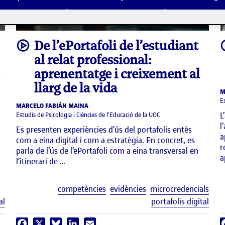
video
De l’ePortafoli de l’estudiant
al relat professional:
aprenentatge i creixement al
llarg de la vida
M
E
MARCELO FABIÁN MAINA
L
Estudis de Psicologia i Ciències de l'Educació de la UOC
l
Es presenten experiències d’ús del portafolis entès
a
com a eina digital i com a estratègia. En concret, es
r
parla de l’ús de l’ePortafoli com a eina transversal en
a
l’itinerari de …
Etiq
competències
evidències
microcredencials
Etiquetes
al
portafolis digital
Facebook
X
Bluesky
LinkedIn
Email