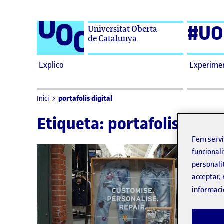
Saltar al contingut
#UO
Universitat Oberta
de Catalunya
Explico
Experime
portafolis digital
Inici
Etiqueta:
portafolis digita
Fem serv
funcionali
personali
acceptar, 
informaci