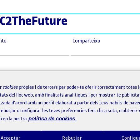
C2TheFuture
nto
Comparteixo
l
ir
cookies
pròpies i de tercers per poder-te oferir correctament totes 
tats del lloc web, amb finalitats analítiques i per mostrar-te publicita
tzada d'acord amb un perfil elaborat a partir dels teus hàbits de nave
rebutjar o configurar les teves preferències fent clic a sota, o obtenir
ó en la nostra
política de cookies.
Acceptar
Rebutjar
Configu