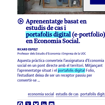
video
Aprenentatge basat en
estudis de cas i
portafolis digital
(e-portfolio)
en Economia Social.
RICARD ESPELT
Professor dels Estudis d'Economia i Empresa de la UOC
Aquesta pràctica converteix l’assignatura d’Economia
social en un pont directe amb el territori. Mitjançant
l’aprenentatge situat i el
portafolis digital
Folio,
l’estudiant deixa de ser un receptor passiu per
convertir-se …
economia social
estudis de cas
portafolis digit
Facebook
X
Bluesky
LinkedIn
Email