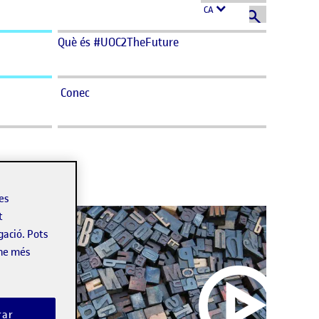
CA
Què és #UOC2TheFuture
Conec
les
t
gació. Pots
-ne més
rar