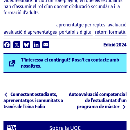
videofeedback. Inclou un role-playing en què els estudiants
han d’assumir el rol d’un docent d’educació secundària i la
formació d’adults.
E
aprenentatge per reptes
avaluació
avaluació d'aprenentatges
portafolis digital
retorn formatiu
Edició 2024
Facebook
X
Bluesky
LinkedIn
Email
T'interessa el contingut? Posa't en contacte amb
(s'obre en una finestra nova)
nosaltres.
Navegació d'entrades
Entrada anterior
Entrada següent
Connectant estudiants,
Autoavaluació competencial
aprenentatges i comunitats a
de l’estudiantat d’un
través de l’eina Folio
programa de màster
Sobre la UOC