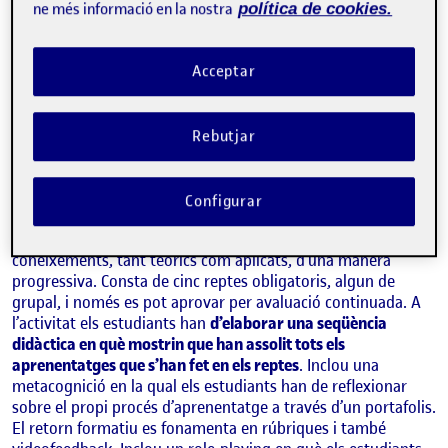
ne més informació en la nostra
política de cookies.
Acceptar
Rebutjar
MAITE PUIGDEVALL SERRALVO
Estudis d'Arts i Humanitats de la UOC
Configurar
L’avaluació d’aquesta
assignatura
es basa en l’acumulació de
coneixements, tant teòrics com aplicats, d’una manera
progressiva. Consta de cinc reptes obligatoris, algun de
grupal, i només es pot aprovar per avaluació continuada. A
l’activitat els estudiants han
d’elaborar una seqüència
didàctica en què mostrin que han assolit tots els
aprenentatges que s’han fet en els reptes
. Inclou una
metacognició en la qual els estudiants han de reflexionar
sobre el propi procés d’aprenentatge a través d’un portafolis.
El retorn formatiu es fonamenta en rúbriques i també