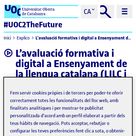
Saltar al contingut
Universitat Oberta
CA
de Catalunya
#UOC2TheFuture
L’avaluació formativa i digital a Ensenyament de la llengua catalana (LILC i TILA)
Inici
Explico
L’avaluació formativa i
video
digital a Ensenyament de
la llengua catalana (LILC i
TILA)
Fem servir
cookies
pròpies i de tercers per poder-te oferir
correctament totes les funcionalitats del lloc web, amb
finalitats analítiques i per mostrar-te publicitat
personalitzada d'acord amb un perfil elaborat a partir dels
teus hàbits de navegació. Pots acceptar, rebutjar o
configurar les teves preferències fent clic a sota, o obtenir-