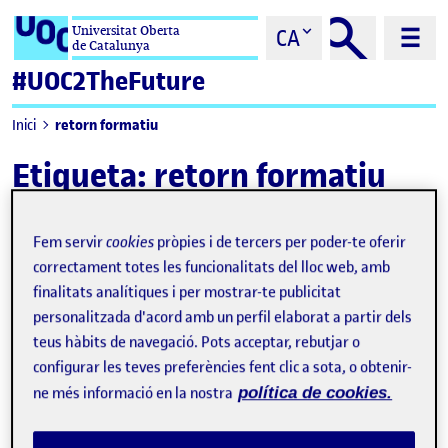
Saltar al contingut
Universitat Oberta
CA
de Catalunya
#UOC2TheFuture
retorn formatiu
Inici
Etiqueta:
retorn formatiu
Fem servir
cookies
pròpies i de tercers per poder-te oferir
correctament totes les funcionalitats del lloc web, amb
finalitats analítiques i per mostrar-te publicitat
personalitzada d'acord amb un perfil elaborat a partir dels
teus hàbits de navegació. Pots acceptar, rebutjar o
configurar les teves preferències fent clic a sota, o obtenir-
ne més informació en la nostra
política de cookies.