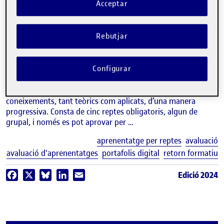
Acceptar
video
L’avaluació formativa i digital a
Ensenyament de la llengua
Rebutjar
catalana (LILC i TILA)
MAITE PUIGDEVALL SERRALVO
Configurar
Estudis d'Arts i Humanitats de la UOC
L’avaluació d’aquesta assignatura es basa en l’acumulació de
coneixements, tant teòrics com aplicats, d’una manera
progressiva. Consta de cinc reptes obligatoris, algun de
grupal, i només es pot aprovar per …
E
aprenentatge per reptes
avaluació
avaluació d'aprenentatges
portafolis digital
retorn formatiu
Edició 2024
Facebook
X
Bluesky
LinkedIn
Email