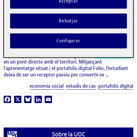
Acceptar
video
Aprenentatge basat en estudis
de cas i portafolis digital (e-
Rebutjar
portfolio) en
Economia Social
.
Configurar
RICARD ESPELT
Professor dels Estudis d'Economia i Empresa de la UOC
Aquesta pràctica converteix l’assignatura d’
Economia social
en un pont directe amb el territori. Mitjançant
l’aprenentatge situat i el portafolis digital Folio, l’estudiant
deixa de ser un receptor passiu per convertir-se …
E
economia social
estudis de cas
portafolis digital
Facebook
X
Bluesky
LinkedIn
Email
Sobre la UOC