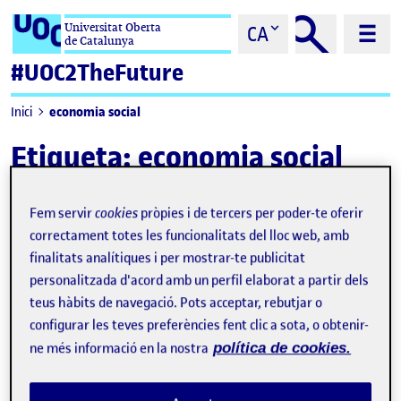
Saltar al contingut
Universitat Oberta
CA
de Catalunya
#UOC2TheFuture
economia social
Inici
Etiqueta:
economia social
Fem servir
cookies
pròpies i de tercers per poder-te oferir
correctament totes les funcionalitats del lloc web, amb
finalitats analítiques i per mostrar-te publicitat
personalitzada d'acord amb un perfil elaborat a partir dels
teus hàbits de navegació. Pots acceptar, rebutjar o
configurar les teves preferències fent clic a sota, o obtenir-
ne més informació en la nostra
política de cookies.