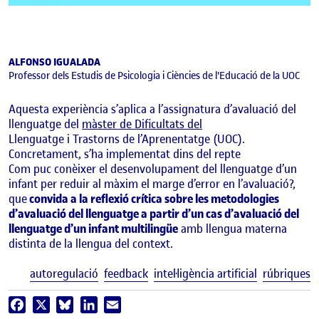
ALFONSO IGUALADA
Professor dels Estudis de Psicologia i Ciències de l'Educació de la UOC
Aquesta experiència s’aplica a l’assignatura d’avaluació del
llenguatge del
màster de Dificultats del
Llenguatge i Trastorns de l’Aprenentatge (UOC).
Concretament, s’ha implementat dins del repte
Com puc conèixer el desenvolupament del llenguatge d’un
infant per reduir al màxim el marge d’error en l’avaluació?,
que
convida a la reflexió crítica sobre les metodologies
d’avaluació del llenguatge a partir d’un cas d’avaluació del
llenguatge d’un infant multilingüe
amb llengua materna
distinta de la llengua del context.
E
autoregulació
feedback
intel·ligència artificial
rúbriques
Facebook
X
Bluesky
LinkedIn
Email