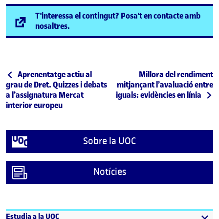
T'interessa el contingut? Posa't en contacte amb
(s'obre en una finestra nova)
nosaltres.
Navegació d'entrades
Entrada anterior
Entrada següent
Aprenentatge actiu al
Millora del rendiment
grau de Dret. Quizzes i debats
mitjançant l’avaluació entre
a l’assignatura Mercat
iguals: evidències en línia
interior europeu
Sobre la UOC
Notícies
Estudia a la UOC