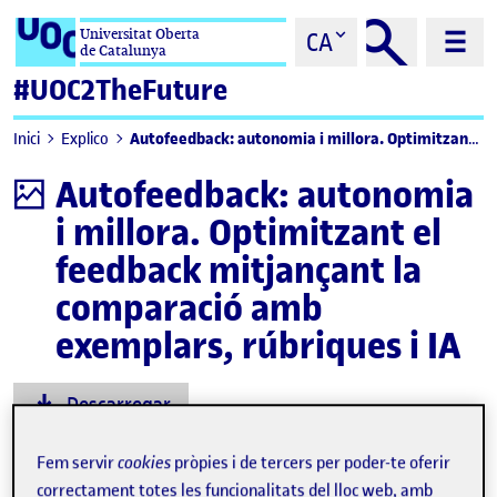
Saltar al contingut
Universitat Oberta
CA
de Catalunya
#UOC2TheFuture
Autofeedback: autonomia i millora. Optimitzant el feedback mitjançant la comparació amb exemplars, rúbriques i IA
Inici
Explico
Autofeedback: autonomia
Infografia
i millora. Optimitzant el
feedback mitjançant la
comparació amb
exemplars, rúbriques i IA
Descarregar
Fem servir
cookies
pròpies i de tercers per poder-te oferir
correctament totes les funcionalitats del lloc web, amb