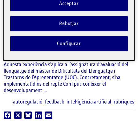
Acceptar
Infografia
Autofeedback: autonomia i
millora. Optimitzant el feedback
Rebutjar
mitjançant la comparació amb
exemplars, rúbriques i IA
Configurar
ALFONSO IGUALADA
Professor dels Estudis de Psicologia i Ciències de l'Educació de la UOC
Aquesta experiència s’aplica a l’assignatura d’avaluació del
llenguatge del màster de Dificultats del Llenguatge i
Trastorns de l’Aprenentatge (UOC). Concretament, s’ha
implementat dins del repte Com puc conèixer el
desenvolupament …
E
autoregulació
feedback
intel·ligència artificial
rúbriques
Facebook
X
Bluesky
LinkedIn
Email