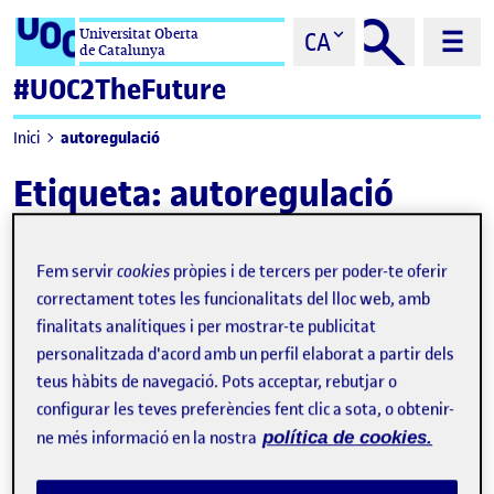
Saltar al contingut
Universitat Oberta
CA
de Catalunya
#UOC2TheFuture
autoregulació
Inici
Etiqueta:
autoregulació
Fem servir
cookies
pròpies i de tercers per poder-te oferir
correctament totes les funcionalitats del lloc web, amb
finalitats analítiques i per mostrar-te publicitat
personalitzada d'acord amb un perfil elaborat a partir dels
teus hàbits de navegació. Pots acceptar, rebutjar o
configurar les teves preferències fent clic a sota, o obtenir-
ne més informació en la nostra
política de cookies.