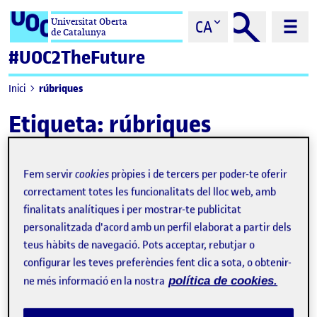
Saltar al contingut
Universitat Oberta
CA
de Catalunya
#UOC2TheFuture
rúbriques
Inici
Etiqueta:
rúbriques
Fem servir
cookies
pròpies i de tercers per poder-te oferir
correctament totes les funcionalitats del lloc web, amb
finalitats analítiques i per mostrar-te publicitat
personalitzada d'acord amb un perfil elaborat a partir dels
teus hàbits de navegació. Pots acceptar, rebutjar o
configurar les teves preferències fent clic a sota, o obtenir-
ne més informació en la nostra
política de cookies.