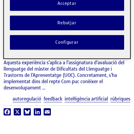
Acceptar
Infografia
Autofeedback: autonomia i
millora. Optimitzant el feedback
Rebutjar
mitjançant la comparació amb
exemplars,
rúbriques
i IA
Configurar
ALFONSO IGUALADA
Professor dels Estudis de Psicologia i Ciències de l'Educació de la UOC
Aquesta experiència s’aplica a l’assignatura d’avaluació del
llenguatge del màster de Dificultats del Llenguatge i
Trastorns de l’Aprenentatge (UOC). Concretament, s’ha
implementat dins del repte Com puc conèixer el
desenvolupament …
E
autoregulació
feedback
intel·ligència artificial
rúbriques
Facebook
X
Bluesky
LinkedIn
Email