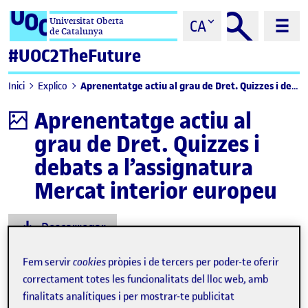
Saltar al contingut
Universitat Oberta
CA
de Catalunya
#UOC2TheFuture
Aprenentatge actiu al grau de Dret. Quizzes i debats a l’assignatura Mercat interior europeu
Inici
Explico
Aprenentatge actiu al
Infografia
grau de Dret. Quizzes i
debats a l’assignatura
Mercat interior europeu
Descarregar
Fem servir
cookies
pròpies i de tercers per poder-te oferir
correctament totes les funcionalitats del lloc web, amb
finalitats analítiques i per mostrar-te publicitat