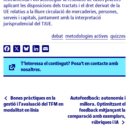
aplicant les disposicions dels tractats i el dret derivat de la
UE relatius a la lliure circulació de mercaderies, persones,
serveis i capitals, juntament amb la interpretació
jurisprudencial del TJUE.
E
debat
metodologies actives
quizzes
Facebook
X
Bluesky
LinkedIn
Email
T'interessa el contingut? Posa't en contacte amb
(s'obre en una finestra nova)
nosaltres.
Navegació d'entrades
Entrada anterior
Entrada següent
Bones pràctiques en la
Autofeedback: autonomia i
gestió i l’avaluació del TFM en
millora. Optimitzant el
modalitat en línia
feedback mitjançant la
comparació amb exemplars,
rúbriques i IA