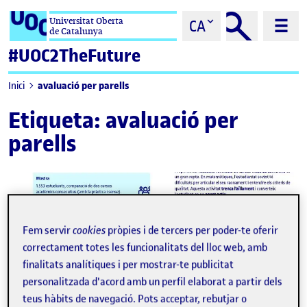
Saltar al contingut
Universitat Oberta
CA
de Catalunya
#UOC2TheFuture
avaluació per parells
Inici
Etiqueta:
avaluació per
parells
Fem servir
cookies
pròpies i de tercers per poder-te oferir
correctament totes les funcionalitats del lloc web, amb
finalitats analítiques i per mostrar-te publicitat
personalitzada d'acord amb un perfil elaborat a partir dels
teus hàbits de navegació. Pots acceptar, rebutjar o