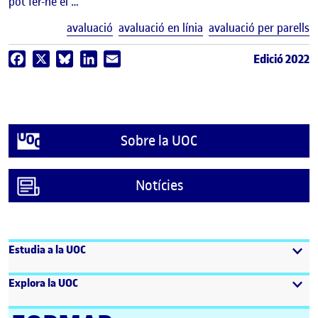
pot fer-ne el …
E
avaluació
avaluació en línia
avaluació per parells
Edició 2022
Facebook
X
Bluesky
LinkedIn
Email
Sobre la UOC
Notícies
Estudia a la UOC
Explora la UOC