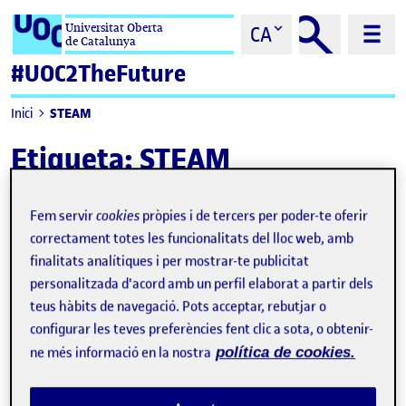
Saltar al contingut
Universitat Oberta
CA
de Catalunya
#UOC2TheFuture
STEAM
Inici
Etiqueta:
STEAM
Fem servir
cookies
pròpies i de tercers per poder-te oferir
correctament totes les funcionalitats del lloc web, amb
finalitats analítiques i per mostrar-te publicitat
personalitzada d'acord amb un perfil elaborat a partir dels
teus hàbits de navegació. Pots acceptar, rebutjar o
configurar les teves preferències fent clic a sota, o obtenir-
ne més informació en la nostra
política de cookies.