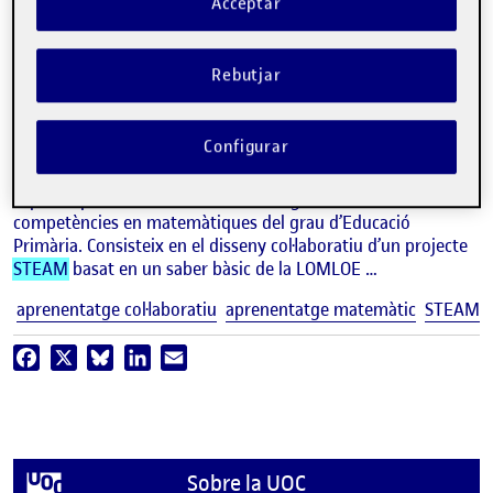
Acceptar
Infografia
Connectant Sabers: Els projectes
STEAM
com a motor
Rebutjar
d’aprenentatge matemàtic.
Configurar
ANDREA CORRES.
Professora dels Estudis de Psicologia i Ciències de l’Educació de la UOC
Aquesta pràctica s’emmarca en l’assignatura Currículum i
competències en matemàtiques del grau d’Educació
Primària. Consisteix en el disseny col·laboratiu d’un projecte
STEAM
basat en un saber bàsic de la LOMLOE …
E
aprenentatge col·laboratiu
aprenentatge matemàtic
STEAM
Facebook
X
Bluesky
LinkedIn
Email
Sobre la UOC