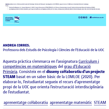
ANDREA CORRES.
Professora dels Estudis de Psicologia i Ciències de l’Educació de la UOC
Aquesta pràctica s’emmarca en l’assignatura
Currículum i
competències en matemàtiques
del
grau d’Educació
Primària
. Consisteix en el
disseny col·laboratiu d’un projecte
STEAM
basat en un saber bàsic de la LOMLOE (2020). Per
elaborar-lo, l’estudiantat segueix el recurs d’aprenentatge
propi de la UOC que orienta l’estructuració interdisciplinària
de l’estudiantat.
E
aprenentatge col·laboratiu
aprenentatge matemàtic
STEAM