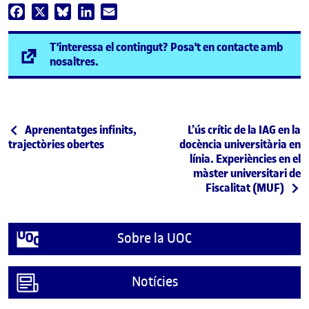
Facebook
X
Bluesky
LinkedIn
Email
T'interessa el contingut? Posa't en contacte amb
(s'obre en una finestra nova)
nosaltres.
Navegació d'entrades
Entrada anterior
Entrada següent
Aprenentatges infinits,
L’ús crític de la IAG en la
trajectòries obertes
docència universitària en
línia. Experiències en el
màster universitari de
Fiscalitat (MUF)
Sobre la UOC
Notícies