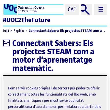
Saltar al contingut
Universitat Oberta
CA
de Catalunya
#UOC2TheFuture
Connectant Sabers: Els projectes STEAM com a motor d’aprenentatge matemàtic.
Inici
Explico
Connectant Sabers: Els
Infografia
projectes STEAM com a
motor d’aprenentatge
matemàtic.
Descarregar
Fem servir
cookies
pròpies i de tercers per poder-te oferir
correctament totes les funcionalitats del lloc web, amb
finalitats analítiques i per mostrar-te publicitat
personalitzada d'acord amb un perfil elaborat a partir dels