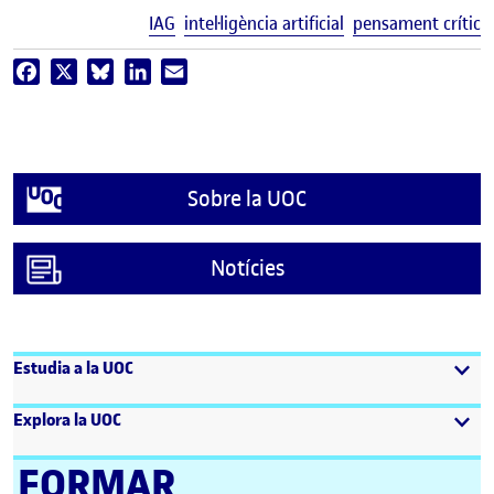
E
IAG
intel·ligència artificial
pensament crític
Facebook
X
Bluesky
LinkedIn
Email
Sobre la UOC
Notícies
Estudia a la UOC
Explora la UOC
FORMAR