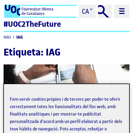
Saltar al contingut
Universitat Oberta
CA
de Catalunya
#UOC2TheFuture
IAG
Inici
Etiqueta:
IAG
Fem servir
cookies
pròpies i de tercers per poder-te oferir
correctament totes les funcionalitats del lloc web, amb
finalitats analítiques i per mostrar-te publicitat
personalitzada d'acord amb un perfil elaborat a partir dels
teus hàbits de navegació. Pots acceptar, rebutjar o