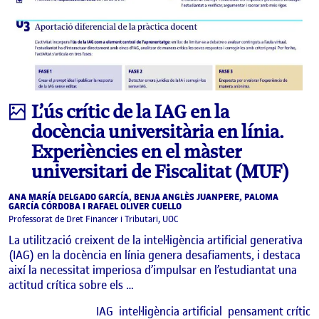
Infografia
L’ús crític de la IAG en la
docència universitària en línia.
Experiències en el màster
universitari de Fiscalitat (MUF)
ANA MARÍA DELGADO GARCÍA, BENJA ANGLÈS JUANPERE, PALOMA
GARCÍA CÓRDOBA I RAFAEL OLIVER CUELLO
Professorat de Dret Financer i Tributari, UOC
La utilització creixent de la intel·ligència artificial generativa
(IAG) en la docència en línia genera desafiaments, i destaca
així la necessitat imperiosa d’impulsar en l’estudiantat una
actitud crítica sobre els …
E
IAG
intel·ligència artificial
pensament crític