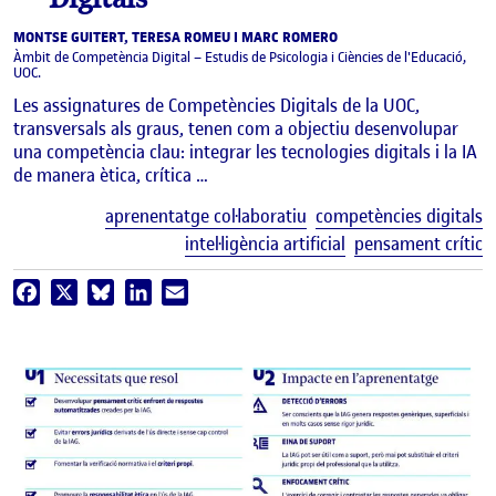
MONTSE GUITERT, TERESA ROMEU I MARC ROMERO
Àmbit de Competència Digital – Estudis de Psicologia i Ciències de l'Educació,
UOC.
Les assignatures de Competències Digitals de la UOC,
transversals als graus, tenen com a objectiu desenvolupar
una competència clau: integrar les tecnologies digitals i la IA
de manera ètica, crítica …
E
aprenentatge col·laboratiu
competències digitals
intel·ligència artificial
pensament crític
Facebook
X
Bluesky
LinkedIn
Email