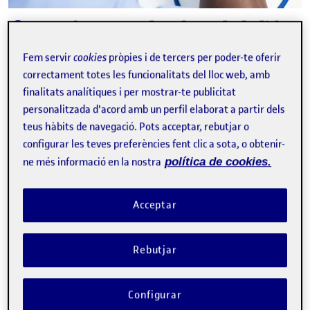
video
IA crítica en salut digital: de l’ús
a l’anàlisi
Fem servir
cookies
pròpies i de tercers per poder-te oferir
FRANCESC SAIGÍ
correctament totes les funcionalitats del lloc web, amb
Professor dels Estudis de Ciències de la Salut de la UOC
finalitats analítiques i per mostrar-te publicitat
Experiència integradora de la IA a l’assignatura Eines de
personalitzada d'acord amb un perfil elaborat a partir dels
salut digital del màster Salut Digital (eHealth) per passar
teus hàbits de navegació. Pots acceptar, rebutjar o
d’un ús passiu a un ús crític i estructurat. L’estudiantat
configurar les teves preferències fent clic a sota, o obtenir-
dissenya intervencions …
ne més informació en la nostra
política de cookies.
E
IAG
pensament crític
Acceptar
Facebook
X
Bluesky
LinkedIn
Email
Rebutjar
Configurar