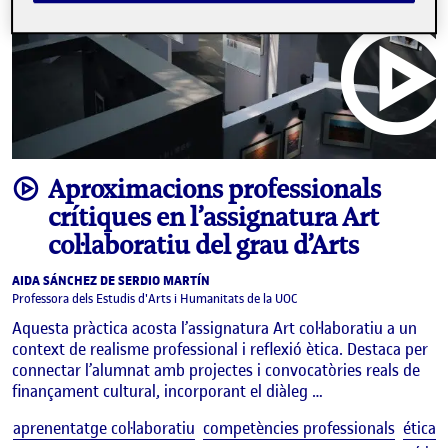
video
Aproximacions professionals
crítiques en l’assignatura Art
col·laboratiu del grau d’Arts
AIDA SÁNCHEZ DE SERDIO MARTÍN
Professora dels Estudis d'Arts i Humanitats de la UOC
Aquesta pràctica acosta l’assignatura Art col·laboratiu a un
context de realisme professional i reflexió ètica. Destaca per
connectar l’alumnat amb projectes i convocatòries reals de
finançament cultural, incorporant el diàleg …
E
aprenentatge col·laboratiu
competències professionals
ética