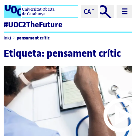
Saltar al contingut
Universitat Oberta
CA
de Catalunya
#UOC2TheFuture
pensament crític
Inici
Etiqueta:
pensament crític