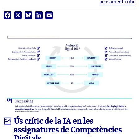
pensament crític
Facebook
X
Bluesky
LinkedIn
Email
Infografia
Ús crític de la IA en les
assignatures de Competències
Digitals