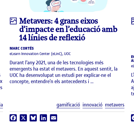
Infografia
Metavers: 4 grans eixos
d’impacte en l’educació amb
14 línies de reflexió
MARC CORTÉS
eLearn Innovation Center (eLinC), UOC
E
A
Durant l’any 2021, una de les tecnologies més
e
emergents ha estat el metavers. En aquest sentit, la
s
L
UOC ha desenvolupat un estudi per explicar-ne el
ix
A
concepte, entendre’n els antecedents i …
es
a
t
Etiquetes
Etiq
ia
gamificació
innovació
metavers
Facebook
X
Bluesky
LinkedIn
Email