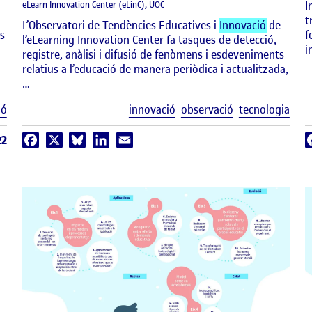
I
eLearn Innovation Center (eLinC), UOC
t
L’Observatori de Tendències Educatives i
Innovació
de
s
f
l’eLearning Innovation Center fa tasques de detecció,
i
registre, anàlisi i difusió de fenòmens i esdeveniments
relatius a l’educació de manera periòdica i actualitzada,
…
Etiquetes
Etiq
ió
innovació
observació
tecnologia
22
Facebook
X
Bluesky
LinkedIn
Email