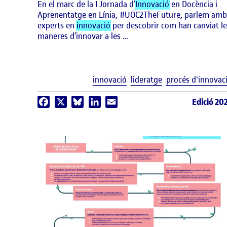
En el marc de la I Jornada d’
Innovació
en Docència i
Aprenentatge en Línia, #UOC2TheFuture, parlem amb
experts en
innovació
per descobrir com han canviat le
maneres d’innovar a les …
innovació
lideratge
procés d'innovac
Edició 20
Facebook
X
Bluesky
LinkedIn
Email