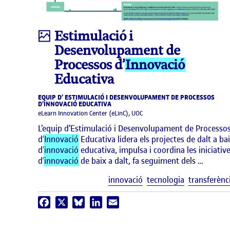
Infografia
Estimulació i
Desenvolupament de
Processos d’
Innovació
Educativa
EQUIP D’ ESTIMULACIÓ I DESENVOLUPAMENT DE PROCESSOS
D’INNOVACIÓ EDUCATIVA
eLearn Innovation Center (eLinC), UOC
L’equip d’Estimulació i Desenvolupament de Processo
d’
Innovació
Educativa lidera els projectes de dalt a ba
d’
innovació
educativa, impulsa i coordina les iniciativ
d’
innovació
de baix a dalt, fa seguiment dels …
innovació
tecnologia
transferènc
Facebook
X
Bluesky
LinkedIn
Email