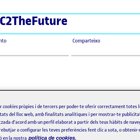
C2TheFuture
nto
Comparteixo
ir
cookies
pròpies i de tercers per poder-te oferir correctament totes 
tats del lloc web, amb finalitats analítiques i per mostrar-te publicita
tzada d'acord amb un perfil elaborat a partir dels teus hàbits de nave
rebutjar o configurar les teves preferències fent clic a sota, o obtenir
ó en la nostra
política de cookies.