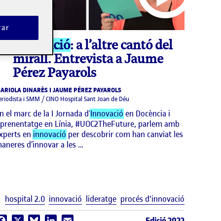
rar
video
Innovació
: a l’altre cantó del
mirall. Entrevista a Jaume
Pérez Payarols
ARIOLA DINARÈS I JAUME PÉREZ PAYAROLS
eriodista i SMM / CINO Hospital Sant Joan de Déu
n el marc de la I Jornada d’
Innovació
en Docència i
prenentatge en Línia, #UOC2TheFuture, parlem amb
xperts en
innovació
per descobrir com han canviat les
aneres d’innovar a les …
uetes
Etiquetes
hospital 2.0
innovació
lideratge
procés d'innovació
Edició 2022
Facebook
X
Bluesky
LinkedIn
Email