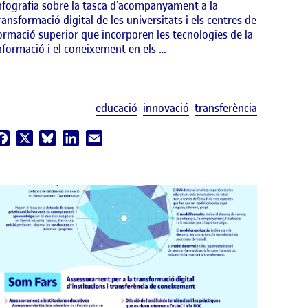
nfografia sobre la tasca d’acompanyament a la
ransformació digital de les universitats i els centres de
ormació superior que incorporen les tecnologies de la
nformació i el coneixement en els …
uetes
Etiquetes
educació
innovació
transferència
Facebook
X
Bluesky
LinkedIn
Email