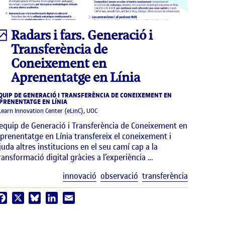
Infografia
Radars i fars. Generació i
Transferència de
Coneixement en
Aprenentatge en Línia
QUIP DE GENERACIÓ I TRANSFERÈNCIA DE CONEIXEMENT EN
PRENENTATGE EN LÍNIA
Learn Innovation Center (eLinC), UOC
’equip de Generació i Transferència de Coneixement en
prenentatge en Línia transfereix el coneixement i
juda altres institucions en el seu camí cap a la
ransformació digital gràcies a l’experiència …
uetes
Etiquetes
innovació
observació
transferència
Facebook
X
Bluesky
LinkedIn
Email