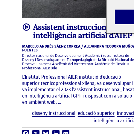
video
Assistent instruccional amb
intel·ligència artificial d’AIEP
MARCELO ANDRÉS SÁENZ CORREA / ALEJANDRA TEODORA MUÑO
FUENTES
Director nacional de Desenvolupament Acadèmic i sotsdirectora de
Disseny i Desenvolupament Tecnopedagògic de la Direcció Nacional de
Desenvolupament Acadèmic del Vicerectorat Acadèmic de l'Institut
Professional AIEP, Xile
L’Institut Professional AIEP, institució d’educació
superior tecnicoprofessional xilena, va desenvolupar i
va implementar el 2023 l’assistent instruccional, basa
en intel·ligència artificial GPT i disposat com a solució
en ambient web, …
disseny instruccional
educació superior
innovac
intel·ligència artifici
Facebook
X
Bluesky
LinkedIn
Email