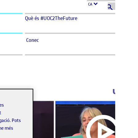
CA
Què és #UOC2TheFuture
Conec
les
t
gació. Pots
-ne més