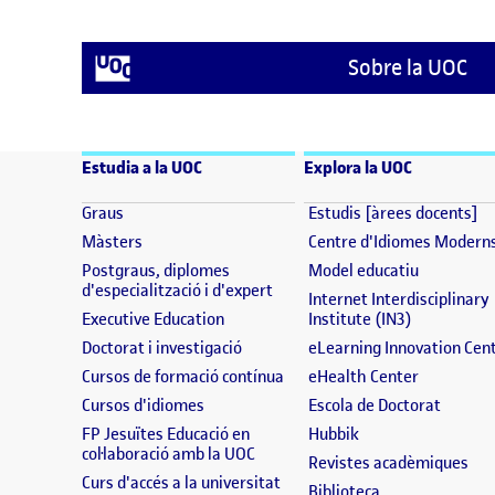
Sobre la UOC
Estudia a la UOC
Explora la UOC
(s'obre en una finestra nova)
(s
Graus
Estudis [àrees docents]
(s'obre en una finestra nova)
Màsters
Centre d'Idiomes Modern
(s'obre en
Postgraus, diplomes
Model educatiu
(s'obre en una finestra nova)
d'especialització i d'expert
Internet Interdisciplinary
(s'obre en una finestra nova)
(s'obre en 
Executive Education
Institute (IN3)
(s'obre en una finestra nova)
Doctorat i investigació
eLearning Innovation Cen
(s'obre en una finestra nova)
(s'obre en
Cursos de formació contínua
eHealth Center
(s'obre en una finestra nova)
(s'obre
Cursos d'idiomes
Escola de Doctorat
(s'obre en una fine
FP Jesuïtes Educació en
Hubbik
(s'obre en una finestra nova)
col·laboració amb la UOC
(s'
Revistes acadèmiques
(s'obre en una finestra nova)
Curs d'accés a la universitat
(s'obre en una f
Biblioteca