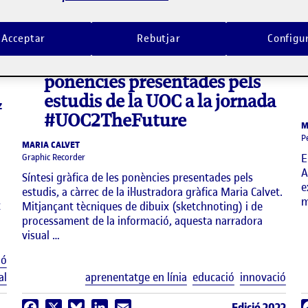
Acceptar
Rebutjar
Configu
imatge
Síntesi gràfica de les
ponències presentades pels
estudis de la UOC a la jornada
Z
#UOC2TheFuture
M
P
MARIA CALVET
E
Graphic Recorder
A
Síntesi gràfica de les ponències presentades pels
e
estudis, a càrrec de la il·lustradora gràfica Maria Calvet.
m
t
Mitjançant tècniques de dibuix (sketchnoting) i de
processament de la informació, aquesta narradora
visual …
Etiquetes
ió
Etiq
al
aprenentatge en línia
educació
innovació
Edició 2022
Facebook
X
Bluesky
LinkedIn
Email