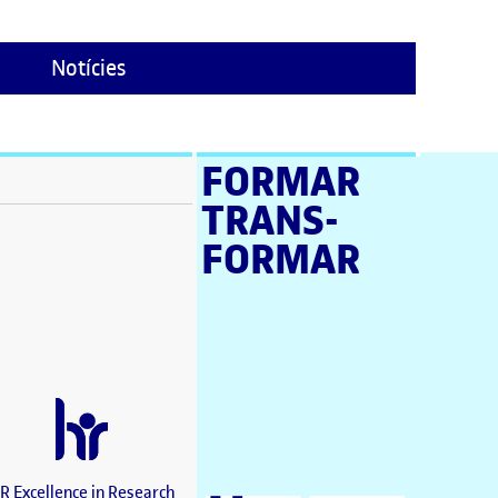
Notícies
FORMAR
TRANS­
stra nova)
FORMAR
a nova)
a nova)
en una finestra nova)
a nova)
estra nova)
una finestra nova)
nova)
a finestra nova)
R Excellence in Research