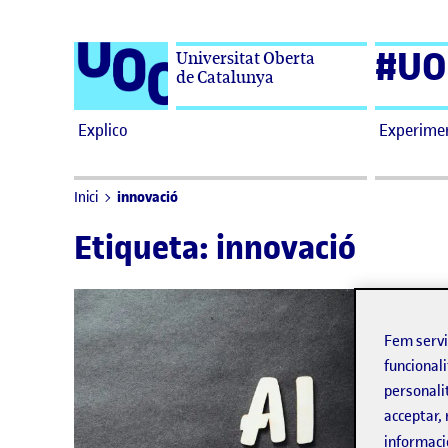
Saltar al contingut
#UO
Universitat Oberta
de Catalunya
Explico
Experime
innovació
Inici
Etiqueta:
innovació
Fem serv
funcionali
personali
acceptar, 
informaci