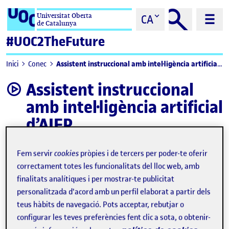
Saltar al contingut
Universitat Oberta
CA
de Catalunya
#UOC2TheFuture
Assistent instruccional amb intel·ligència artificial d’AIEP
Inici
Conec
Assistent instruccional
video
amb intel·ligència artificial
d’AIEP
Fem servir
cookies
pròpies i de tercers per poder-te oferir
correctament totes les funcionalitats del lloc web, amb
finalitats analítiques i per mostrar-te publicitat
personalitzada d'acord amb un perfil elaborat a partir dels
teus hàbits de navegació. Pots acceptar, rebutjar o
configurar les teves preferències fent clic a sota, o obtenir-