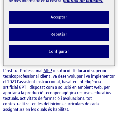
ne més informació en la nostra
política de cookies.
Acceptar
Rebutjar
MARCELO ANDRÉS SÁENZ CORREA / ALEJANDRA TEODORA MUÑOZ
FUENTES
Director nacional de Desenvolupament Acadèmic i sotsdirectora de
Disseny i Desenvolupament Tecnopedagògic de la Direcció Nacional de
Configurar
Desenvolupament Acadèmic del Vicerectorat Acadèmic de l'Institut
Professional AIEP, Xile
L’Institut Professional
AIEP,
institució d’educació superior
tecnicoprofessional xilena, va desenvolupar i va implementar
el 2023 l’assistent instruccional, basat en intel·ligència
artificial GPT i disposat com a solució en ambient web, per
aportar a la producció tecnopedagògica recursos educatius
textuals, activitats de formació i avaluacions, tot
contextualitzat en les definicions curriculars de cada
assignatura en les quals és habilitat.