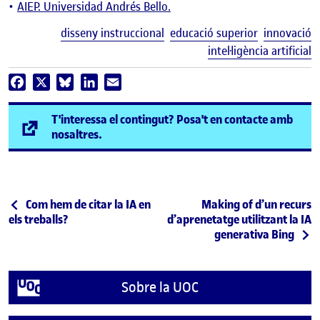
AIEP. Universidad Andrés Bello.
E
disseny instruccional
educació superior
innovació
intel·ligència artificial
Facebook
X
Bluesky
LinkedIn
Email
T'interessa el contingut? Posa't en contacte amb
(s'obre en una finestra nova)
nosaltres.
Navegació d'entrades
Entrada anterior
Entrada següent
Com hem de citar la IA en
Making of d’un recurs
els treballs?
d’aprenetatge utilitzant la IA
generativa Bing
Sobre la UOC