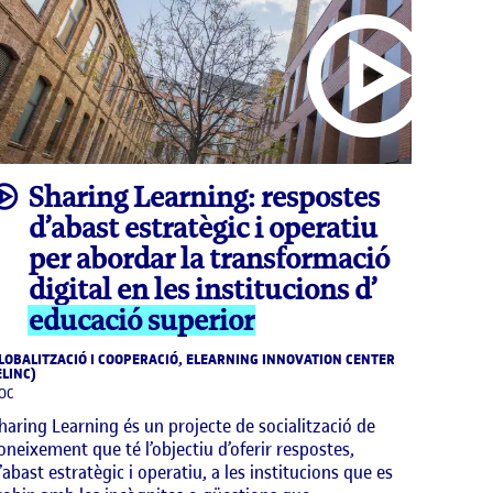
video
Sharing Learning: respostes
d’abast estratègic i operatiu
per abordar la transformació
digital en les institucions d’
educació superior
LOBALITZACIÓ I COOPERACIÓ, ELEARNING INNOVATION CENTER
ELINC)
OC
haring Learning és un projecte de socialització de
oneixement que té l’objectiu d’oferir respostes,
’abast estratègic i operatiu, a les institucions que es