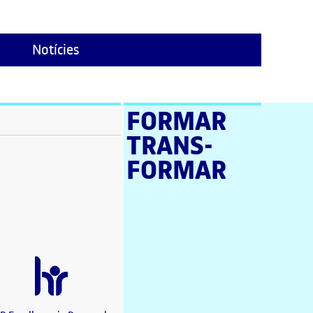
Notícies
FORMAR
TRANS­
stra nova)
FORMAR
a nova)
a nova)
en una finestra nova)
a nova)
estra nova)
una finestra nova)
nova)
a finestra nova)