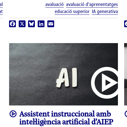
Etiquetes
Etiq
al
avaluació
avaluació d'aprenentatges
at
educació superior
IA generativa
Facebook
X
Bluesky
LinkedIn
Email
video
Assistent instruccional amb
intel·ligència artificial d’AIEP