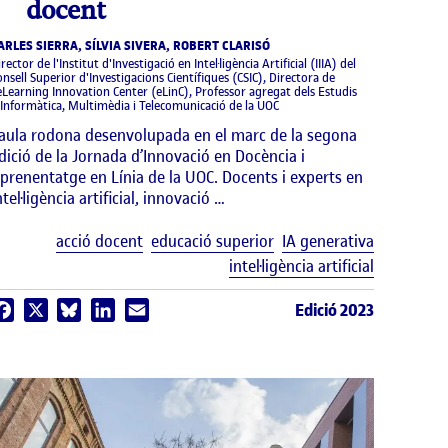
docent
ARLES SIERRA, SÍLVIA SIVERA, ROBERT CLARISÓ
rector de l'Institut d'Investigació en Intel·ligència Artificial (IIIA) del
onsell Superior d'Investigacions Científiques (CSIC), Directora de
'eLearning Innovation Center (eLinC), Professor agregat dels Estudis
'Informàtica, Multimèdia i Telecomunicació de la UOC
aula rodona desenvolupada en el marc de la segona
dició de la Jornada d’Innovació en Docència i
prenentatge en Línia de la UOC. Docents i experts en
ntel·ligència artificial, innovació …
uetes
Etiquetes
acció docent
educació superior
IA generativa
intel·ligència artificial
Edició 2023
Facebook
X
Bluesky
LinkedIn
Email