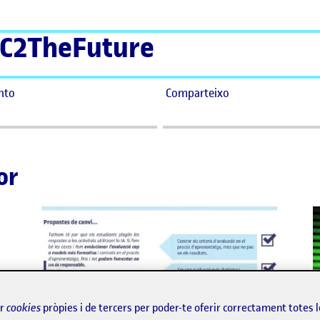
C2TheFuture
nto
Comparteixo
or
ir
cookies
pròpies i de tercers per poder-te oferir correctament totes 