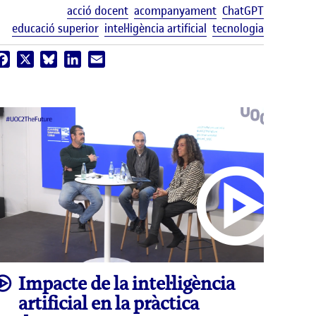
uetes
Etiquetes
acció docent
acompanyament
ChatGPT
educació superior
intel·ligència artificial
tecnologia
Facebook
X
Bluesky
LinkedIn
Email
video
Impacte de la intel·ligència
artificial en la pràctica