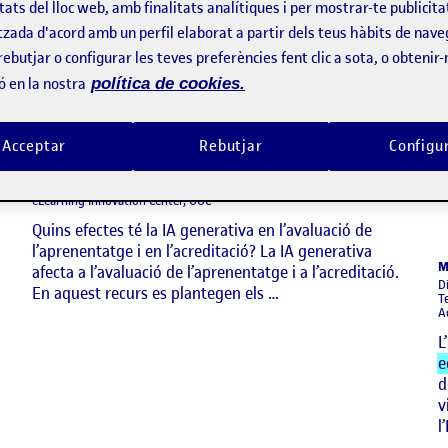
tats del lloc web, amb finalitats analítiques i per mostrar-te publicita
tzada d'acord amb un perfil elaborat a partir dels teus hàbits de nave
rebutjar o configurar les teves preferències fent clic a sota, o obtenir
Infografia
ó en la nostra
política de cookies.
Impacte de les IA generatives
en l’
educació superior
.
L’avaluació
Acceptar
Rebutjar
Configu
XAVIER MAS
eLearning Innovation Center, UOC
Quins efectes té la IA generativa en l’avaluació de
l’aprenentatge i en l’acreditació? La IA generativa
M
afecta a l’avaluació de l’aprenentatge i a l’acreditació.
D
En aquest recurs es plantegen els …
T
A
L
e
d
v
l