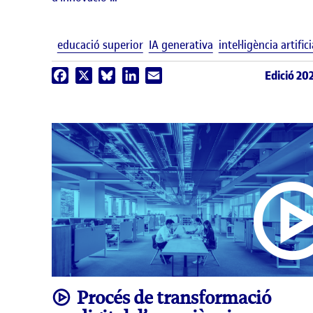
educació superior
IA generativa
intel·ligència artifici
Edició 20
Facebook
X
Bluesky
LinkedIn
Email
video
Procés de transformació