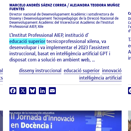
MARCELO ANDRÉS SÁENZ CORREA / ALEJANDRA TEODORA MUÑOZ
FUENTES
C
Director nacional de Desenvolupament Acadèmic i sotsdirectora de
Disseny i Desenvolupament Tecnopedagògic de la Direcció Nacional de
Di
Desenvolupament Acadèmic del Vicerectorat Acadèmic de l'Institut
C
Professional AIEP, Xile
l
d
L’Institut Professional AIEP, institució d’
T
educació superior
tecnicoprofessional xilena, va
e
desenvolupar i va implementar el 2023 l’assistent
A
instruccional, basat en intel·ligència artificial GPT i
i
disposat com a solució en ambient web, …
Etiquetes
Etiq
al
disseny instruccional
educació superior
innovació
ts
intel·ligència artificial
Facebook
X
Bluesky
LinkedIn
Email