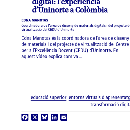
digital: l’experiència
d’Uninorte a Colòmbia
EDNA MANOTAS
Coordinadora de l'àrea de disseny de materials digitals i del projecte d
virtualització del CEDU d'Uninorte
Edna Manotas és la coordinadora de l’àrea de disseny
de materials i del projecte de virtualització del Centre
per a l’Excel·lència Docent (CEDU) d’Uninorte. En
aquest vídeo explica com va …
educació superior
entorns virtuals d'aprenentat
transformació digit
Facebook
X
Bluesky
LinkedIn
Email