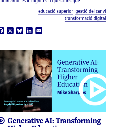
robin amb les incògnites o qüestions que …
Etiquetes
educació superior
gestió del canvi
uetes
transformació digital
Facebook
X
Bluesky
LinkedIn
Email
video
Generative AI: Transforming