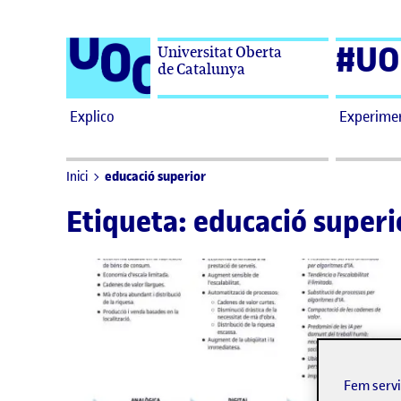
Saltar al contingut
#UO
Universitat Oberta
de Catalunya
Explico
Experime
educació superior
Inici
Etiqueta:
educació superi
Fem serv