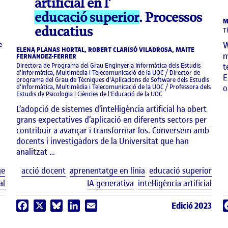
artificial en l’
educació superior
. Processos
M
educatius
T
W
e
ELENA PLANAS HORTAL, ROBERT CLARISÓ VILADROSA, MAITE
m
FERNÁNDEZ-FERRER
Directora de Programa del Grau Enginyeria Informàtica dels Estudis
t
d'Informàtica, Multimèdia i Telecomunicació de la UOC / Director de
E
programa del Grau de Tècniques d'Aplicacions de Software dels Estudis
d'Informàtica, Multimèdia i Telecomunicació de la UOC / Professora dels
o
Estudis de Psicologia i Ciències de l'Educació de la UOC
L’adopció de sistemes d’intel·ligència artificial ha obert
grans expectatives d’aplicació en diferents sectors per
contribuir a avançar i transformar-los. Conversem amb
docents i investigadors de la Universitat que han
analitzat …
Etiquetes
Etiq
ge
acció docent
aprenentatge en línia
educació superior
al
IA generativa
intel·ligència artificial
Edició 2023
Facebook
X
Bluesky
LinkedIn
Email