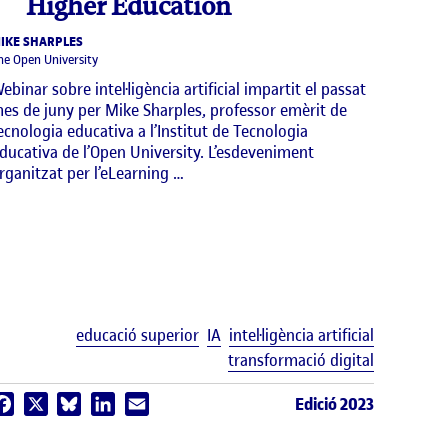
Higher Education
IKE SHARPLES
he Open University
ebinar sobre intel·ligència artificial impartit el passat
es de juny per Mike Sharples, professor emèrit de
ecnologia educativa a l’Institut de Tecnologia
ducativa de l’Open University. L’esdeveniment
rganitzat per l’eLearning …
uetes
Etiquetes
educació superior
IA
intel·ligència artificial
transformació digital
Edició 2023
Facebook
X
Bluesky
LinkedIn
Email