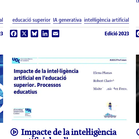
t
Etiquetes
Etiq
al
educació superior
IA generativa
intel·ligència artificial
23
Edició 2023
Facebook
X
Bluesky
LinkedIn
Email
video
Impacte de la intel·ligència