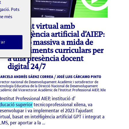
t
gació. Pots
-ne més
video
Ajudant virtual amb
intel·ligència artificial d’AIEP:
solució massiva a mida de
rar
requeriments curriculars per
a una presència docent
digital 24/7
ARCELO ANDRÉS SÁENZ CORREA / JOSÉ LUIS CÁRCAMO PINTO
irector nacional de Desenvolupament Acadèmic i sotsdirector de
ecnologia Educativa de la Direcció Nacional de Desenvolupament
cadèmic del Vicerectorat Acadèmic de l'Institut Professional AIEP, Xile
’Institut Professional AIEP, institució d’
ducació superior
tecnicoprofessional xilena, va
esenvolupar i va implementar el 2023 l’ajudant
irtual, basat en intel·ligència artificial GPT i integrat a
’LMS, per aportar a la …