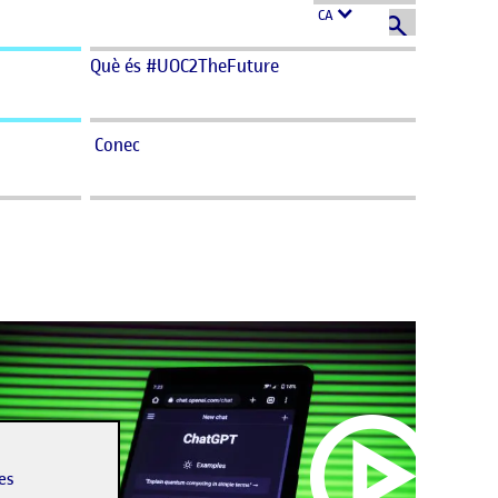
CA
Què és #UOC2TheFuture
Conec
les