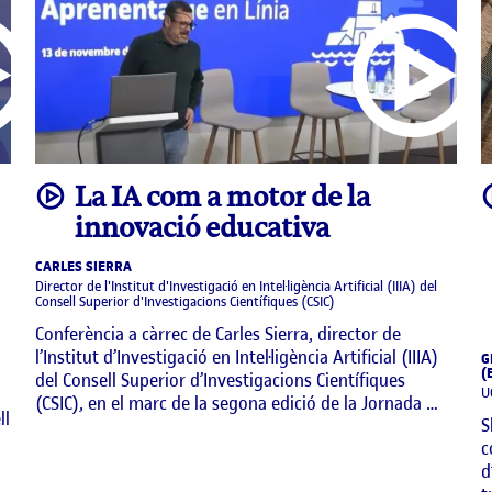
video
La IA com a motor de la
innovació educativa
CARLES SIERRA
Director de l'Institut d'Investigació en Intel·ligència Artificial (IIIA) del
Consell Superior d'Investigacions Científiques (CSIC)
Conferència a càrrec de Carles Sierra, director de
l’Institut d’Investigació en Intel·ligència Artificial (IIIA)
G
(
del Consell Superior d’Investigacions Científiques
U
(CSIC), en el marc de la segona edició de la Jornada …
ll
S
c
d