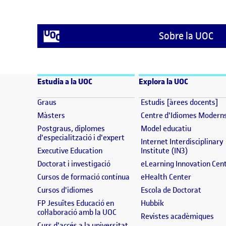
Sobre la UOC
Estudia a la UOC
Explora la UOC
(s'obre en una finestra nova)
(s
Graus
Estudis [àrees docents]
(s'obre en una finestra nova)
Màsters
Centre d'Idiomes Modern
(s'obre en
Postgraus, diplomes
Model educatiu
(s'obre en una finestra nova)
d'especialització i d'expert
Internet Interdisciplinary
(s'obre en una finestra nova)
(s'obre en 
Executive Education
Institute (IN3)
(s'obre en una finestra nova)
Doctorat i investigació
eLearning Innovation Cen
(s'obre en una finestra nova)
(s'obre en
Cursos de formació contínua
eHealth Center
(s'obre en una finestra nova)
(s'obre
Cursos d'idiomes
Escola de Doctorat
(s'obre en una fine
FP Jesuïtes Educació en
Hubbik
(s'obre en una finestra nova)
col·laboració amb la UOC
(s'
Revistes acadèmiques
(s'obre en una finestra nova)
Curs d'accés a la universitat