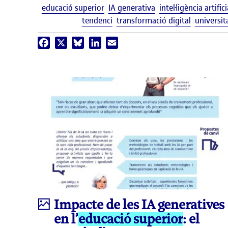
educació superior
IA generativa
intel·ligència artifici
tendenci
transformació digital
universit
Facebook
X
Bluesky
LinkedIn
Email
Infografia
Impacte de les IA generatives
en l’
educació superior
: el