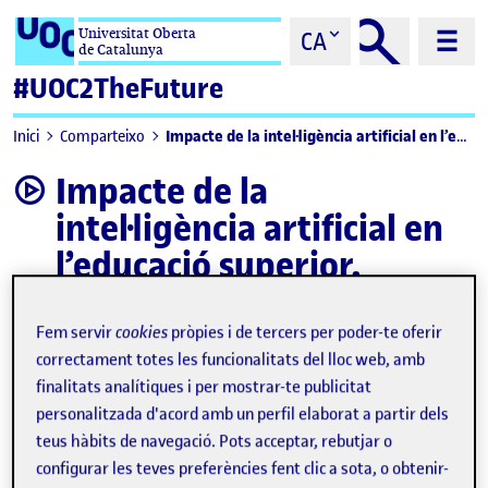
Saltar al contingut
Universitat Oberta
CA
de Catalunya
#UOC2TheFuture
Impacte de la intel·ligència artificial en l’educació superior. Processos educatius
Inici
Comparteixo
Impacte de la
video
intel·ligència artificial en
l’educació superior.
Processos educatius
Fem servir
cookies
pròpies i de tercers per poder-te oferir
correctament totes les funcionalitats del lloc web, amb
finalitats analítiques i per mostrar-te publicitat
personalitzada d'acord amb un perfil elaborat a partir dels
teus hàbits de navegació. Pots acceptar, rebutjar o
configurar les teves preferències fent clic a sota, o obtenir-