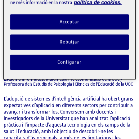
ne més informació en la nostra
política de cookies.
Acceptar
Rebutjar
ELENA PLANAS HORTAL, ROBERT CLARISÓ VILADROSA, MAITE
FERNÁNDEZ-FERRER
Configurar
Directora de Programa del Grau Enginyeria Informàtica dels Estudis
d'Informàtica, Multimèdia i Telecomunicació de la UOC / Director de
programa del Grau de Tècniques d'Aplicacions de Software dels
Estudis d'Informàtica, Multimèdia i Telecomunicació de la UOC /
Professora dels Estudis de Psicologia i Ciències de l'Educació de la UOC
L’adopció de sistemes d’intel·ligència artificial ha obert grans
expectatives d’aplicació en diferents sectors per contribuir a
avançar i transformar-los. Conversem amb docents i
investigadors de la Universitat que han analitzat l’aplicació
pràctica i l’impacte d’aquesta tecnologia en els camps de la
salut i l’educació, amb l’objectiu de descobrir-ne les
capacitats d’ús principals, a més de les limitacions i les