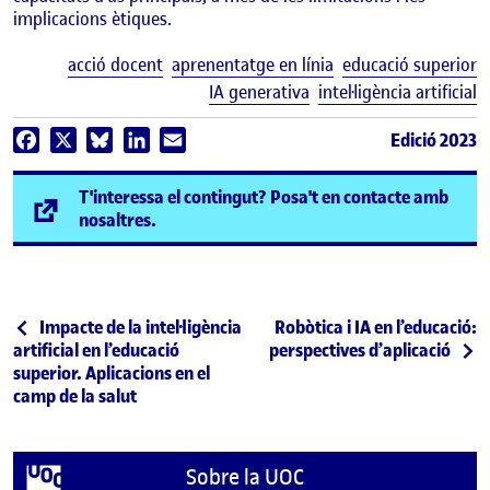
implicacions ètiques.
E
acció docent
aprenentatge en línia
educació superior
IA generativa
intel·ligència artificial
Edició 2023
Facebook
X
Bluesky
LinkedIn
Email
T'interessa el contingut? Posa't en contacte amb
(s'obre en una finestra nova)
nosaltres.
Navegació d'entrades
Entrada anterior
Entrada següent
Impacte de la intel·ligència
Robòtica i IA en l’educació:
artificial en l’educació
perspectives d’aplicació
superior. Aplicacions en el
camp de la salut
Sobre la UOC