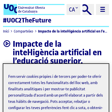
Saltar al contingut
Universitat Oberta
CA
de Catalunya
#UOC2TheFuture
Impacte de la intel·ligència artificial en l’educació superior. Aplicacions en el camp de la salut
Inici
Comparteixo
Impacte de la
video
intel·ligència artificial en
l’educació superior.
Aplicacions en el camp de
la salut
Fem servir
cookies
pròpies i de tercers per poder-te oferir
correctament totes les funcionalitats del lloc web, amb
finalitats analítiques i per mostrar-te publicitat
personalitzada d'acord amb un perfil elaborat a partir dels
teus hàbits de navegació. Pots acceptar, rebutjar o
configurar les teves preferències fent clic a sota, o obtenir-