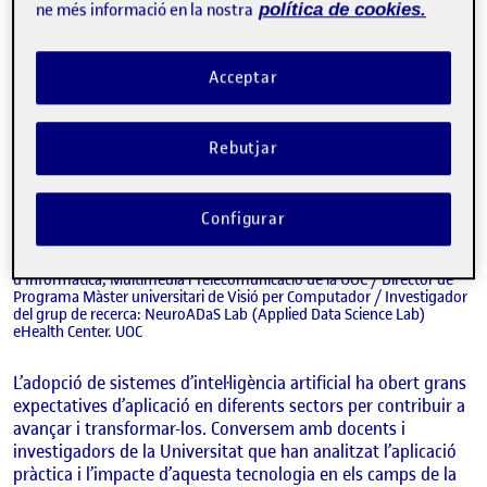
ne més informació en la nostra
política de cookies.
Acceptar
Rebutjar
Configurar
DAVID MASIP RODÓ, CARLES VENTURA ROYO, XAVIER BARÓ SOLÉ,
FERRAN PRADOS CARRASCO
Director de l'Escola de Doctorat de la UOC / Professor dels Estudis
d'Informàtica, Multimèdia i Telecomunicació de la UOC / Director de
Programa Màster universitari de Visió per Computador / Investigador
del grup de recerca: NeuroADaS Lab (Applied Data Science Lab)
eHealth Center. UOC
L’adopció de sistemes d’intel·ligència artificial ha obert grans
expectatives d’aplicació en diferents sectors per contribuir a
avançar i transformar-los. Conversem amb docents i
investigadors de la Universitat que han analitzat l’aplicació
pràctica i l’impacte d’aquesta tecnologia en els camps de la