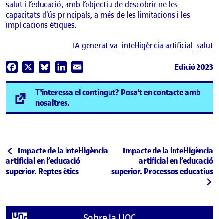
salut i l’educació, amb l’objectiu de descobrir-ne les
capacitats d’ús principals, a més de les limitacions i les
implicacions ètiques.
E
IA generativa
intel·ligència artificial
salut
Edició 2023
Facebook
X
Bluesky
LinkedIn
Email
T'interessa el contingut? Posa't en contacte amb
(s'obre en una finestra nova)
nosaltres.
Navegació d'entrades
Entrada anterior
Entrada següent
Impacte de la intel·ligència
Impacte de la intel·ligència
artificial en l’educació
artificial en l’educació
superior. Reptes ètics
superior. Processos educatius
Sobre la UOC