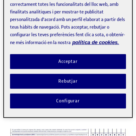
correctament totes les funcionalitats del lloc web, amb
finalitats analítiques i per mostrar-te publicitat
personalitzada d'acord amb un perfil elaborat a partir dels
Infografia
De la formació digital a la
teus hàbits de navegació. Pots acceptar, rebutjar o
formació amb IA
configurar les teves preferències fent clic a sota, o obtenir-
XAVIER MAS
ne més informació en la nostra
política de cookies.
eLearning Innovation Center, UOC
La IA és un assistent capaç d’executar un gran ventall de
Acceptar
tasques tant en el disseny com durant el procés
d’ensenyament i aprenentatge. En aquest recurs es
plantegen algunes propostes …
Rebutjar
E
disseny de l'activitat
IA
intel·ligència artificial
metodologies docents
Configurar
Facebook
X
Bluesky
LinkedIn
Email