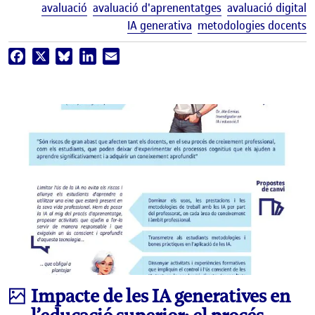
E
avaluació
avaluació d'aprenentatges
avaluació digital
IA generativa
metodologies docents
Facebook
X
Bluesky
LinkedIn
Email
Infografia
Impacte de les IA generatives en