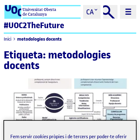
Saltar al contingut
Universitat Oberta
CA
de Catalunya
#UOC2TheFuture
metodologies docents
Inici
Etiqueta:
metodologies
docents
Fem servir
cookies
pròpies i de tercers per poder-te oferir