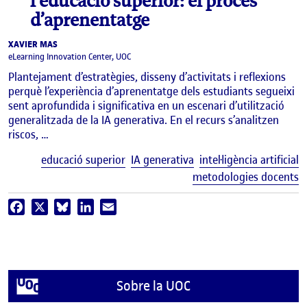
l’educació superior: el procés
d’aprenentatge
XAVIER MAS
eLearning Innovation Center, UOC
Plantejament d’estratègies, disseny d’activitats i reflexions
perquè l’experiència d’aprenentatge dels estudiants segueixi
sent aprofundida i significativa en un escenari d’utilització
generalitzada de la IA generativa. En el recurs s’analitzen
riscos, …
E
educació superior
IA generativa
intel·ligència artificial
metodologies docents
Facebook
X
Bluesky
LinkedIn
Email
Sobre la UOC