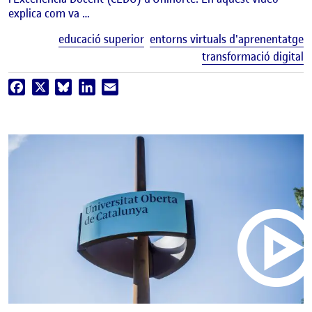
explica com va …
E
educació superior
entorns virtuals d'aprenentatge
transformació digital
Facebook
X
Bluesky
LinkedIn
Email