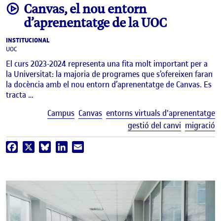
video
Canvas, el nou entorn
d’aprenentatge de la UOC
INSTITUCIONAL
UOC
El curs 2023-2024 representa una fita molt important per a
la Universitat: la majoria de programes que s’ofereixen faran
la docència amb el nou entorn d’aprenentatge de Canvas. Es
tracta …
E
Campus
Canvas
entorns virtuals d'aprenentatge
gestió del canvi
migració
Facebook
X
Bluesky
LinkedIn
Email