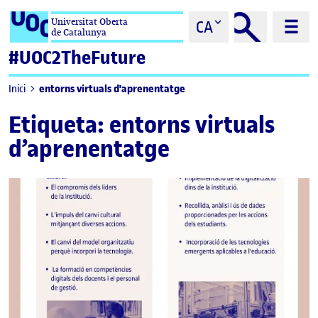
Saltar al contingut
Universitat Oberta
CA
de Catalunya
#UOC2TheFuture
entorns virtuals d'aprenentatge
Inici
Etiqueta:
entorns virtuals
d’aprenentatge