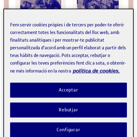
Infografia
Quins són els quatre factors clau
Fem servir
cookies
pròpies i de tercers per poder-te oferir
per abordar la transformació
correctament totes les funcionalitats del lloc web, amb
digital de les institucions?
finalitats analítiques i per mostrar-te publicitat
personalitzada d'acord amb un perfil elaborat a partir dels
DESIRÉE GÓMEZ CARDOSA, GUILLEM GARCIA BRUSTENGA
teus hàbits de navegació. Pots acceptar, rebutjar o
eLearning Innovation Center, UOC
configurar les teves preferències fent clic a sota, o obtenir-
Amb el projecte Sharing Learning, la UOC comparteix
ne més informació en la nostra
política de cookies.
coneixement i experiències tant pròpies com d’altres
institucions en transformació digital en l’educació superior.
La primera universitat nativa digital del món vol …
Acceptar
E
entorns virtuals d'aprenentatge
transformació digital
Facebook
X
Bluesky
LinkedIn
Email
Rebutjar
Configurar