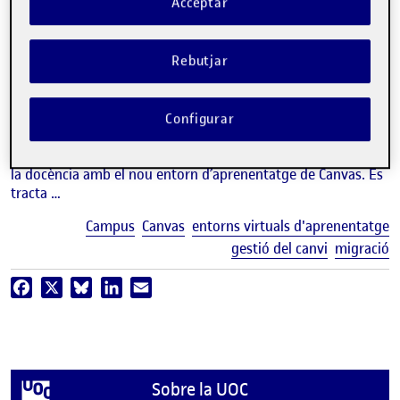
Acceptar
video
Canvas, el nou entorn
d’aprenentatge de la UOC
Rebutjar
INSTITUCIONAL
UOC
Configurar
El curs 2023-2024 representa una fita molt important per a
la Universitat: la majoria de programes que s’ofereixen faran
la docència amb el nou entorn d’aprenentatge de Canvas. Es
tracta …
E
Campus
Canvas
entorns virtuals d'aprenentatge
gestió del canvi
migració
Facebook
X
Bluesky
LinkedIn
Email
Sobre la UOC