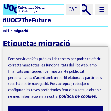
Saltar al contingut
Universitat Oberta
CA
de Catalunya
#UOC2TheFuture
migració
Inici
Etiqueta:
migració
Fem servir
cookies
pròpies i de tercers per poder-te oferir
correctament totes les funcionalitats del lloc web, amb
finalitats analítiques i per mostrar-te publicitat
personalitzada d'acord amb un perfil elaborat a partir dels
teus hàbits de navegació. Pots acceptar, rebutjar o
configurar les teves preferències fent clic a sota, o obtenir-
ne més informació en la nostra
política de cookies.