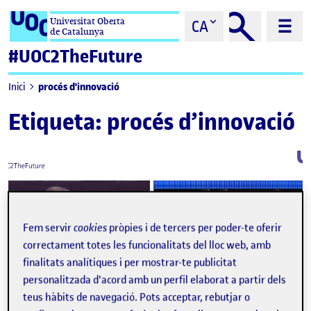
Saltar al contingut
Universitat Oberta
CA
de Catalunya
#UOC2TheFuture
procés d'innovació
Inici
Etiqueta:
procés d’innovació
Fem servir
cookies
pròpies i de tercers per poder-te oferir
correctament totes les funcionalitats del lloc web, amb
finalitats analítiques i per mostrar-te publicitat
personalitzada d'acord amb un perfil elaborat a partir dels
teus hàbits de navegació. Pots acceptar, rebutjar o