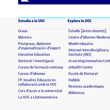
Estudia a la UOC
Explora la UOC
(s'obre en una finestra nova)
(s
Graus
Estudis [àrees docents]
(s'obre en una finestra nova)
Màsters
Centre d'Idiomes Modern
(s'obre en
Postgraus, diplomes
Model educatiu
(s'obre en una finestra nova)
d'especialització i d'expert
Internet Interdisciplinary
(s'obre en una finestra nova)
(s'obre en 
Executive Education
Institute (IN3)
(s'obre en una finestra nova)
Doctorat i investigació
eLearning Innovation Cen
(s'obre en una finestra nova)
(s'obre en
Cursos de formació contínua
eHealth Center
(s'obre en una finestra nova)
(s'obre
Cursos d'idiomes
Escola de Doctorat
(s'obre en una fine
FP Jesuïtes Educació en
Hubbik
(s'obre en una finestra nova)
col·laboració amb la UOC
(s'
Revistes acadèmiques
(s'obre en una finestra nova)
Curs d'accés a la universitat
(s'obre en una f
Biblioteca
(s'obre en una finestra nova)
La UOC a Llatinoamèrica