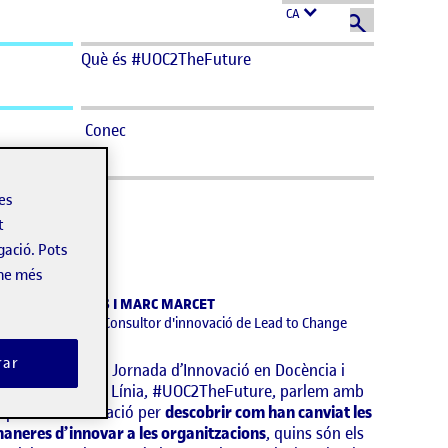
CA
Què és #UOC2TheFuture
Conec
les
t
c Marcet
gació. Pots
-ne més
ARIOLA DINARÈS I MARC MARCET
eriodista i SMM / Consultor d'innovació de Lead to Change
rar
n el marc de la I Jornada d’Innovació en Docència i
prenentatge en Línia, #UOC2TheFuture, parlem amb
xperts en innovació per
descobrir com han canviat les
aneres d’innovar a les organitzacions
, quins són els