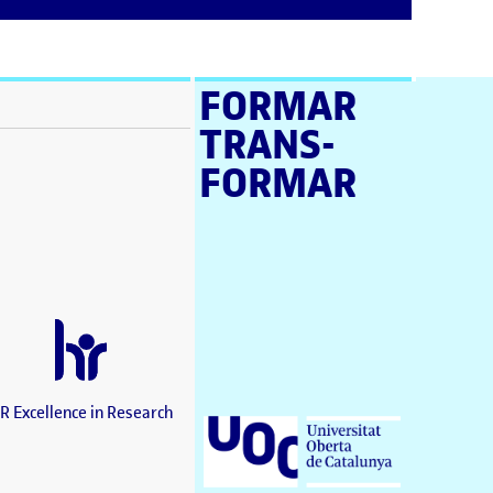
FORMAR
TRANS­
stra nova)
FORMAR
a nova)
a nova)
en una finestra nova)
a nova)
estra nova)
una finestra nova)
nova)
a finestra nova)
R Excellence in Research
Universitat Oberta de Catalunya (UOC)
)
tra nova)