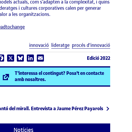
odels actuals, com s’adapten a la complexitat, i quins
ideratges i cultures corporatives calen per generar
alor a les organitzacions.
eadtochange
Etiquetes
innovació
lideratge
procés d'innovació
Edició 2022
Facebook
X
Bluesky
LinkedIn
Email
T'interessa el contingut? Posa't en contacte
(s'obre en una finestra nova)
amb nosaltres.
cantó del mirall. Entrevista a Jaume Pérez Payarols
Notícies