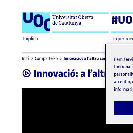
Saltar al contingut
#UO
Universitat Oberta
de Catalunya
Explico
Experime
Innovació: a l’altre cantó del mirall
Inici
Comparteixo
Fem serv
funcionali
Innovació: a l’altre ca
video
personali
acceptar, 
informaci