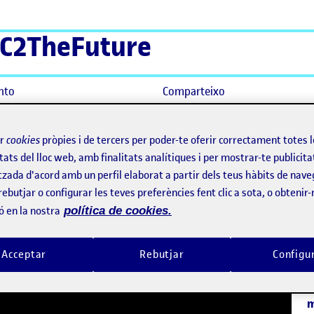
C2TheFuture
nto
Comparteixo
. Entrevista a Marc Marcet
ir
cookies
pròpies i de tercers per poder-te oferir correctament totes 
tats del lloc web, amb finalitats analítiques i per mostrar-te publicita
ntó del mirall. Entrevista a Mar
tzada d'acord amb un perfil elaborat a partir dels teus hàbits de nave
rebutjar o configurar les teves preferències fent clic a sota, o obtenir
ó en la nostra
política de cookies.
M
P
Acceptar
Rebutjar
Configu
E
A
e
m