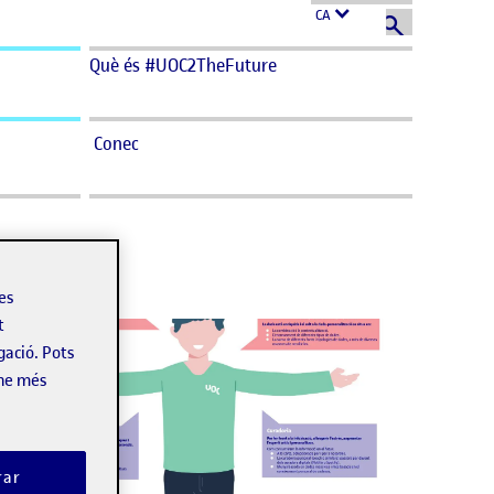
CA
Què és #UOC2TheFuture
Conec
les
t
gació. Pots
-ne més
rar