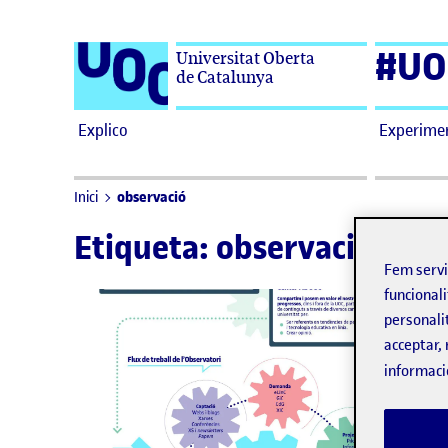
Saltar al contingut
#UO
Universitat Oberta
de Catalunya
Explico
Experime
observació
Inici
Etiqueta:
observació
Fem serv
funcionali
personali
acceptar, 
informaci