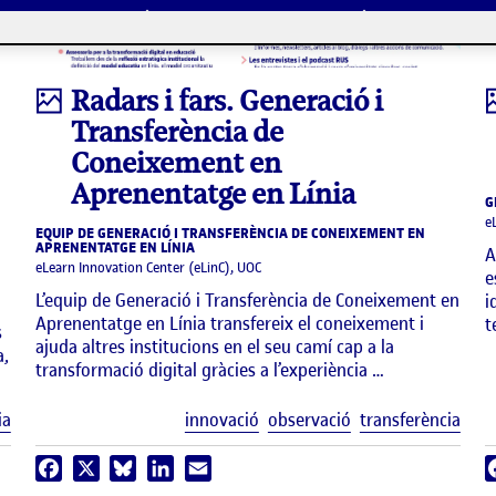
Infografia
Radars i fars. Generació i
Transferència de
Coneixement en
Aprenentatge en Línia
G
e
EQUIP DE GENERACIÓ I TRANSFERÈNCIA DE CONEIXEMENT EN
APRENENTATGE EN LÍNIA
A
eLearn Innovation Center (eLinC), UOC
e
L’equip de Generació i Transferència de Coneixement en
i
Aprenentatge en Línia transfereix el coneixement i
t
s
ajuda altres institucions en el seu camí cap a la
a,
transformació digital gràcies a l’experiència …
Etiquetes
Etiq
ia
innovació
observació
transferència
Facebook
X
Bluesky
LinkedIn
Email