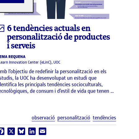
Infografia
6 tendències actuals en
personalització de productes
i serveis
EMA REQUENA
Learn Innovation Center (eLinC), UOC
mb l’objectiu de redefinir la personalització en els
studis, la UOC ha desenvolupat un estudi que
dentifica les principals tendències socioculturals,
ecnològiques, de consum i d’estil de vida que tenen …
uetes
Etiquetes
observació
personalització
tendències
Facebook
X
Bluesky
LinkedIn
Email