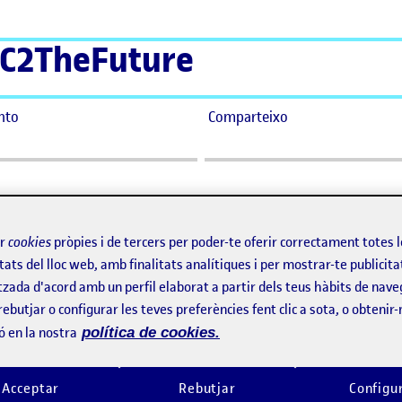
C2TheFuture
nto
Comparteixo
ir
cookies
pròpies i de tercers per poder-te oferir correctament totes 
tats del lloc web, amb finalitats analítiques i per mostrar-te publicita
tzada d'acord amb un perfil elaborat a partir dels teus hàbits de nave
rebutjar o configurar les teves preferències fent clic a sota, o obtenir
ó en la nostra
política de cookies.
Acceptar
Rebutjar
Configu