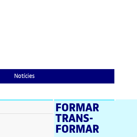
Notícies
FORMAR
TRANS­
stra nova)
FORMAR
a nova)