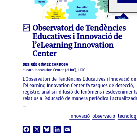
Infografia
Observatori de Tendències
Educatives i Innovació de
l’eLearning Innovation
Center
DESIRÉE GÓMEZ CARDOSA
eLearn Innovation Center (eLinC), UOC
L’Observatori de Tendències Educatives i Innovació de
l’eLearning Innovation Center fa tasques de detecció,
registre, anàlisi i difusió de fenòmens i esdeveniment
relatius a l’educació de manera periòdica i actualitzad
…
innovació
observació
tecnolog
Facebook
X
Bluesky
LinkedIn
Email