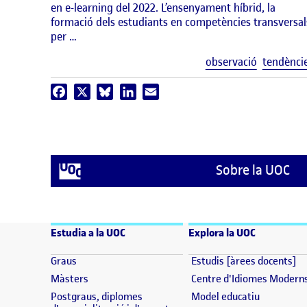
en e-learning del 2022. L’ensenyament híbrid, la
formació dels estudiants en competències transversal
per …
observació
tendènci
Facebook
X
Bluesky
LinkedIn
Email
Sobre la UOC
Estudia a la UOC
Explora la UOC
(s'obre en una finestra nova)
(s
Graus
Estudis [àrees docents]
(s'obre en una finestra nova)
Màsters
Centre d'Idiomes Modern
(s'obre en
Postgraus, diplomes
Model educatiu