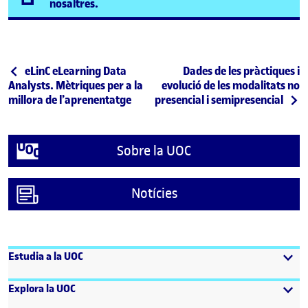
(s'obre en una finestra nova)
nosaltres.
Navegació d'entrades
Entrada anterior
Entrada següent
eLinC eLearning Data
Dades de les pràctiques i
Analysts. Mètriques per a la
evolució de les modalitats no
millora de l’aprenentatge
presencial i semipresencial
Sobre la UOC
Notícies
Estudia a la UOC
Explora la UOC