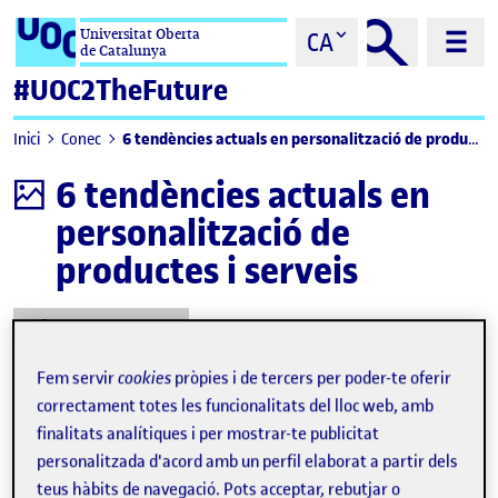
Saltar al contingut
Universitat Oberta
CA
de Catalunya
#UOC2TheFuture
6 tendències actuals en personalització de productes i serveis
Inici
Conec
6 tendències actuals en
Infografia
personalització de
productes i serveis
Descarregar
Fem servir
cookies
pròpies i de tercers per poder-te oferir
correctament totes les funcionalitats del lloc web, amb
finalitats analítiques i per mostrar-te publicitat
personalitzada d'acord amb un perfil elaborat a partir dels
teus hàbits de navegació. Pots acceptar, rebutjar o