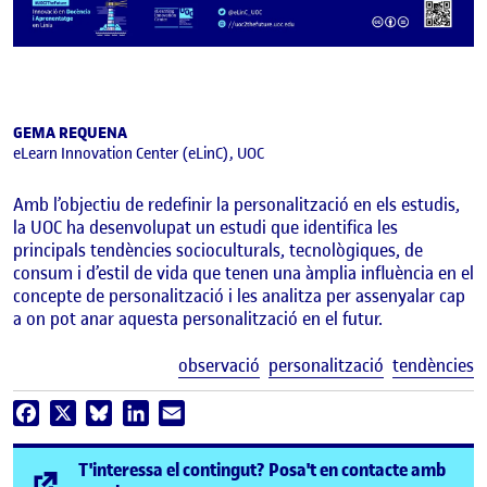
GEMA REQUENA
eLearn Innovation Center (eLinC), UOC
Amb l’objectiu de redefinir la personalització en els estudis,
la UOC ha desenvolupat un estudi que identifica les
principals tendències socioculturals, tecnològiques, de
consum i d’estil de vida que tenen una àmplia influència en el
concepte de personalització i les analitza per assenyalar cap
a on pot anar aquesta personalització en el futur.
E
observació
personalització
tendències
Facebook
X
Bluesky
LinkedIn
Email
T'interessa el contingut? Posa't en contacte amb