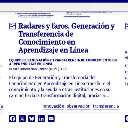
Infografía
Radares y faros. Generación y
Transferencia de
Conocimiento en
Aprendizaje en Línea
G
e
EQUIPO DE GENERACIÓN Y TRANSFERENCIA DE CONOCIMIENTO EN
APRENENDIZAJE EN LÍNEA
n
C
eLearn Innovation Center (eLinC), UOC
e
e
El equipo de Generación y Transferencia del
y
i
Conocimiento en Aprendizaje en Línea transfiere el
t
conocimiento y la ayuda a otras instituciones en su
camino hacia la transformación digital, gracias a …
Etiquetas
Etiq
ía
innovación
observación
transferencia
Facebook
X
Bluesky
LinkedIn
Email