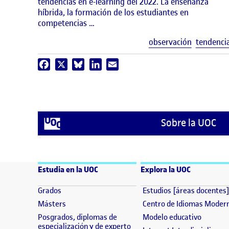
tendencias en e-learning del 2022. La enseñanza
híbrida, la formación de los estudiantes en
competencias …
observación
tendenci
Facebook
X
Bluesky
LinkedIn
Email
Sobre la UOC
Estudia en la UOC
Explora la UOC
(se abre en nueva ventana)
Grados
Estudios [áreas docentes
(se abre en nueva ventana)
Másters
Centro de Idiomas Moder
(se abre
Posgrados, diplomas de
Modelo educativo
(se abre en nueva ventana)
especialización y de experto