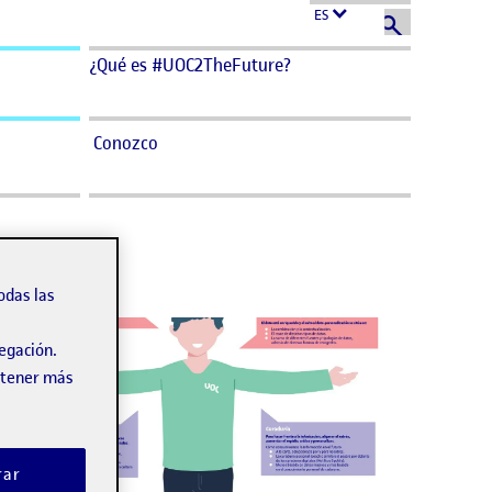
ES
¿Qué es #UOC2TheFuture?
Conozco
odas las
vegación.
obtener más
rar