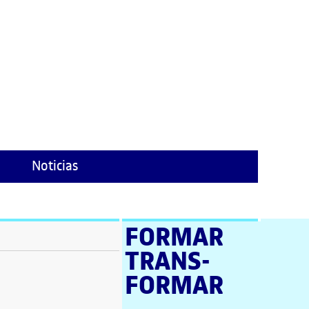
Noticias
FORMAR
TRANS­
ventana)
FORMAR
tana)
tana)