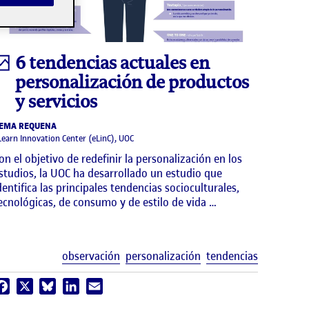
Infografía
6 tendencias actuales en
personalización de productos
y servicios
EMA REQUENA
Learn Innovation Center (eLinC), UOC
on el objetivo de redefinir la personalización en los
studios, la UOC ha desarrollado un estudio que
dentifica las principales tendencias socioculturales,
ecnológicas, de consumo y de estilo de vida …
uetas
Etiquetas
observación
personalización
tendencias
Facebook
X
Bluesky
LinkedIn
Email