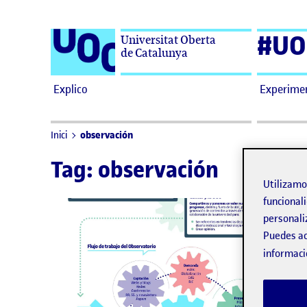
Saltar al contenido
#UO
Universitat Oberta
de Catalunya
Explico
Experime
observación
Inici
Tag:
observación
Utilizam
funcionali
personali
Puedes ac
informaci