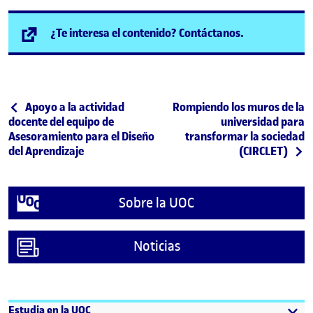
(se abre en n
¿Te interesa el contenido? Contáctanos.
Post navigation
Publicación anterior
Siguiente publicación
Apoyo a la actividad
Rompiendo los muros de la
docente del equipo de
universidad para
Asesoramiento para el Diseño
transformar la sociedad
del Aprendizaje
(CIRCLET)
Sobre la UOC
Noticias
Estudia en la UOC