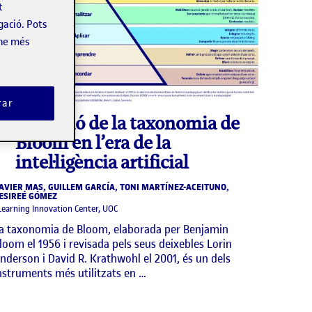
t
gació. Pots
-ne més
rar
Infografia
Evolució de la taxonomia de
Bloom en l’era de la
intel·ligència artificial
AVIER MAS, GUILLEM GARCÍA, TONI MARTÍNEZ-ACEITUNO,
ESIREÉ GÓMEZ
Learning Innovation Center, UOC
a taxonomia de Bloom, elaborada per Benjamin
loom el 1956 i revisada pels seus deixebles Lorin
nderson i David R. Krathwohl el 2001, és un dels
nstruments més utilitzats en …