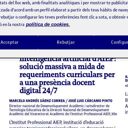
tats del lloc web, amb finalitats analítiques i per mostrar-te publicita
tzada d'acord amb un perfil elaborat a partir dels teus hàbits de nave
rebutjar o configurar les teves preferències fent clic a sota, o obtenir
ó en la nostra
política de cookies.
Acceptar
Rebutjar
Configu
video
Ajudant virtual amb
intel·ligència artificial d’AIEP:
solució massiva a mida de
requeriments curriculars per
X
D
a una presència docent
e
digital 24/7
L
B
MARCELO ANDRÉS SÁENZ CORREA / JOSÉ LUIS CÁRCAMO PINTO
A
Director nacional de Desenvolupament Acadèmic i sotsdirector de
Tecnologia Educativa de la Direcció Nacional de Desenvolupament
i
Acadèmic del Vicerectorat Acadèmic de l'Institut Professional AIEP, Xile
L’Institut Professional AIEP, institució d’educació