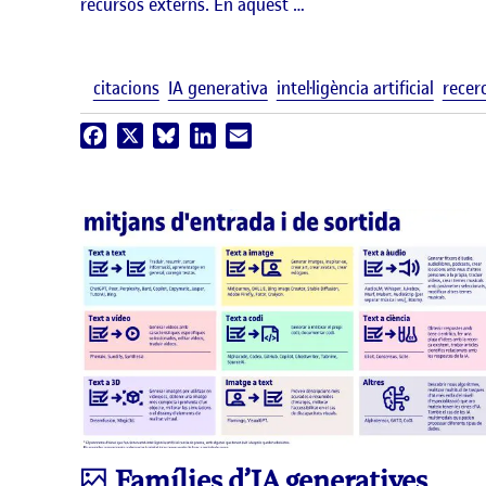
recursos externs. En aquest …
citacions
IA generativa
intel·ligència artificial
recer
Facebook
X
Bluesky
LinkedIn
Email
Infografia
Famílies d’IA generatives