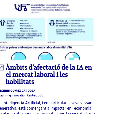
Infografia
Àmbits d’afectació de la IA en
el mercat laboral i les
habilitats
ESIRÉE GÓMEZ CARDOSA
Learning Innovation Center, UOC
a Intel·ligència Artificial, i en particular la seva vessant
enerativa, està començant a impactar en l’economia i
n el mercat laboral i és previsible que la seva afectació