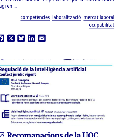
agi en …
uetes
Etiquetes
competències
laboralització
mercat laboral
ocupabilitat
Facebook
X
Bluesky
LinkedIn
Email
Infografia
Recomanacions de la UOC