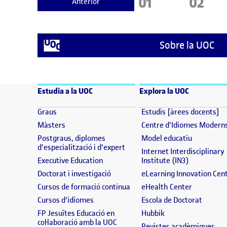
Pàgina
Pàgin
01
02
Anterior
Sobre la UOC
Estudia a la UOC
Explora la UOC
(s'obre en una finestra nova)
(s
Graus
Estudis [àrees docents]
(s'obre en una finestra nova)
Màsters
Centre d'Idiomes Modern
(s'obre en
Postgraus, diplomes
Model educatiu
(s'obre en una finestra nova)
d'especialització i d'expert
Internet Interdisciplinary
(s'obre en una finestra nova)
(s'obre en 
Executive Education
Institute (IN3)
(s'obre en una finestra nova)
Doctorat i investigació
eLearning Innovation Cen
(s'obre en una finestra nova)
(s'obre en
Cursos de formació contínua
eHealth Center
(s'obre en una finestra nova)
(s'obre
Cursos d'idiomes
Escola de Doctorat
(s'obre en una fine
FP Jesuïtes Educació en
Hubbik
(s'obre en una finestra nova)
col·laboració amb la UOC
(s'
Revistes acadèmiques