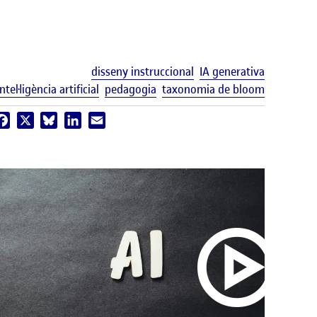
uetes
Etiquetes
disseny instruccional
IA generativa
intel·ligència artificial
pedagogia
taxonomia de bloom
Facebook
X
Bluesky
LinkedIn
Email