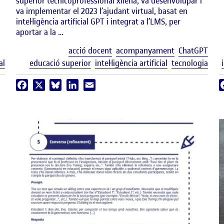
superior tecnicoprofessional xilena, va desenvolupar i
va implementar el 2023 l’ajudant virtual, basat en
intel·ligència artificial GPT i integrat a l’LMS, per
aportar a la …
Etiq
acció docent
acompanyament
ChatGPT
Etiquetes
al
educació superior
intel·ligència artificial
tecnologia
Facebook
X
Bluesky
LinkedIn
Email