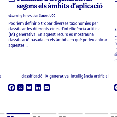
segons els àmbits d’aplicació
eLearning Innovation Center, UOC
Podríem definir o trobar diverses taxonomies per
classificar les diferents eines d’intel·ligència artificial
À
(IA) generativa. En aquest recurs es mostrauna
E
classificació basada en els àmbits en què podeu aplicar
m
aquestes …
i
s
e
Etiquetes
Etiq
al
classificació
IA generativa
intel·ligència artificial
Facebook
X
Bluesky
LinkedIn
Email