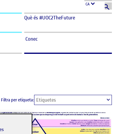
CA
Què és #UOC2TheFuture
Conec
Filtra per etiqueta:
Aplica
les