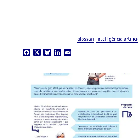
glossari
intel·ligència artifici
Facebook
X
Bluesky
LinkedIn
Email