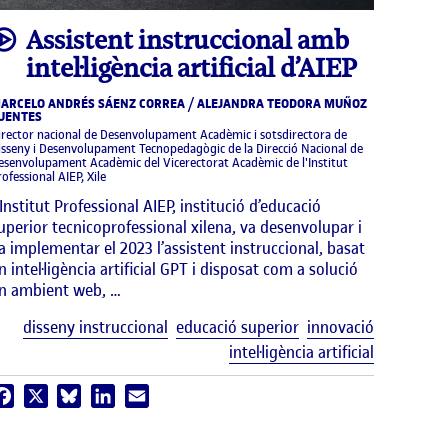
video
Assistent instruccional amb
intel·ligència artificial d’AIEP
ARCELO ANDRÉS SÁENZ CORREA / ALEJANDRA TEODORA MUÑOZ
UENTES
irector nacional de Desenvolupament Acadèmic i sotsdirectora de
isseny i Desenvolupament Tecnopedagògic de la Direcció Nacional de
esenvolupament Acadèmic del Vicerectorat Acadèmic de l'Institut
rofessional AIEP, Xile
’Institut Professional AIEP, institució d’educació
uperior tecnicoprofessional xilena, va desenvolupar i
a implementar el 2023 l’assistent instruccional, basat
n intel·ligència artificial GPT i disposat com a solució
n ambient web, …
Etiquetes
disseny instruccional
educació superior
innovació
uetes
intel·ligència artificial
Facebook
X
Bluesky
LinkedIn
Email