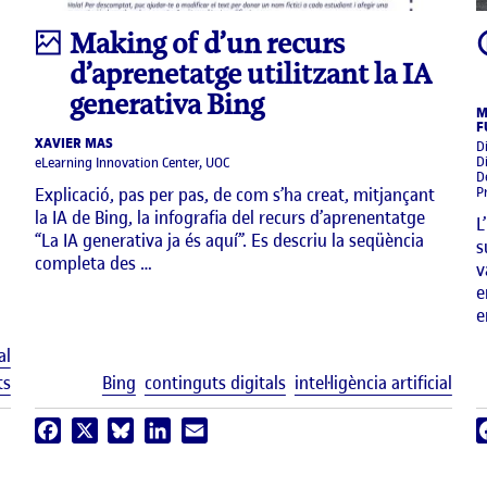
Infografia
Making of d’un recurs
d’aprenetatge utilitzant la IA
generativa Bing
M
F
XAVIER MAS
D
D
eLearning Innovation Center, UOC
D
Explicació, pas per pas, de com s’ha creat, mitjançant
P
la IA de Bing, la infografia del recurs d’aprenentatge
L
“La IA generativa ja és aquí”. Es descriu la seqüència
s
completa des …
v
e
e
Etiquetes
al
Etiq
ts
Bing
continguts digitals
intel·ligència artificial
Facebook
X
Bluesky
LinkedIn
Email