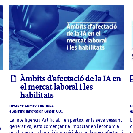
informe
Àmbits d’afectació de la IA en
el mercat laboral i les
habilitats
DESIRÉE GÓMEZ CARDOSA
D
eLearning Innovation Center, UOC
e
La Intel·ligència Artificial, i en particular la seva vessant
L
generativa, està començant a impactar en l’economia i
g
s
en el mercat laboral i és previsible que la seva afectació
e