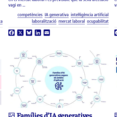
vagi en …
v
Etiq
competències
IA generativa
intel·ligència artificial
Etiquetes
ca
laboralització
mercat laboral
ocupabilitat
Facebook
X
Bluesky
LinkedIn
Email
Infografia
Famílies d’IA generatives