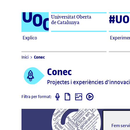
Saltar al contingut
#UO
Universitat Oberta
de Catalunya
Explico
Experime
Conec
Inici
Conec
Projectes i experiències d'innovac
podcast
informe
imatge
video
Filtra per format:
Fem serv