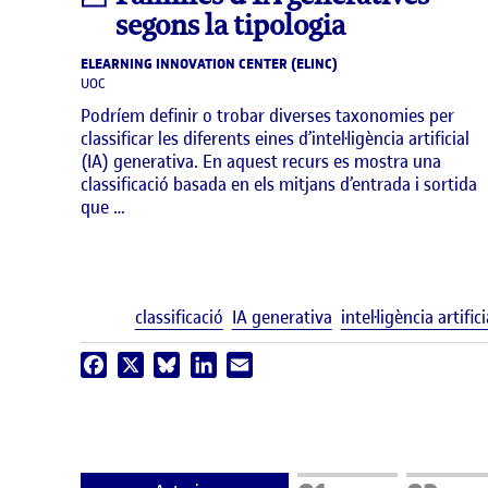
segons la tipologia
ELEARNING INNOVATION CENTER (ELINC)
UOC
Podríem definir o trobar diverses taxonomies per
classificar les diferents eines d’intel·ligència artificial
(IA) generativa. En aquest recurs es mostra una
classificació basada en els mitjans d’entrada i sortida
que …
classificació
IA generativa
intel·ligència artifici
Facebook
X
Bluesky
LinkedIn
Email