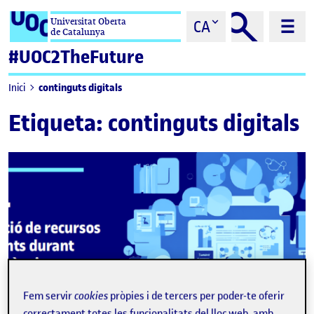
Saltar al contingut
Universitat Oberta
CA
de Catalunya
#UOC2TheFuture
continguts digitals
Inici
Etiqueta:
continguts digitals
Fem servir
cookies
pròpies i de tercers per poder-te oferir
correctament totes les funcionalitats del lloc web, amb