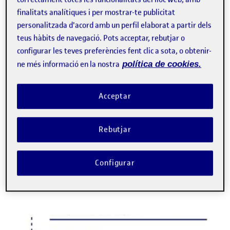
finalitats analítiques i per mostrar-te publicitat
informe
Ús de la IA generativa en el
personalitzada d'acord amb un perfil elaborat a partir dels
disseny de l’assignatura: suport
teus hàbits de navegació. Pots acceptar, rebutjar o
en la creació de recursos docents
configurar les teves preferències fent clic a sota, o obtenir-
ne més informació en la nostra
política de cookies.
XAVIER MAS
eLearning Innovation Center, UOC
L’objectiu principal d’aquesta fitxa és explora com la
Acceptar
intel·ligència artificial generativa pot optimitzar la creació de
materials de suport per proporcionar a l’estudiantat
informació àgil i efectiva durant el semestre. …
Rebutjar
E
continguts digitals
IA generativa
intel·ligència artificial
recursos per a l'aprenentatge
Configurar
Facebook
X
Bluesky
LinkedIn
Email