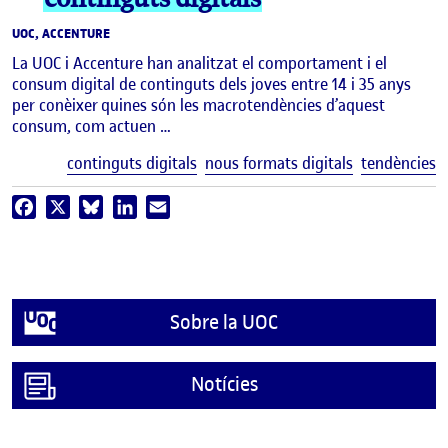
UOC, ACCENTURE
La UOC i Accenture han analitzat el comportament i el
consum digital de continguts dels joves entre 14 i 35 anys
per conèixer quines són les macrotendències d’aquest
consum, com actuen …
E
continguts digitals
nous formats digitals
tendències
Facebook
X
Bluesky
LinkedIn
Email
Sobre la UOC
Notícies