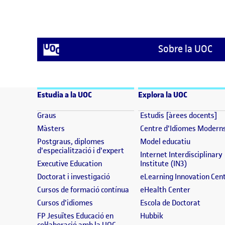
Sobre la UOC
Estudia a la UOC
Explora la UOC
(s'obre en una finestra nova)
(s
Graus
Estudis [àrees docents]
(s'obre en una finestra nova)
Màsters
Centre d'Idiomes Modern
(s'obre en
Postgraus, diplomes
Model educatiu
(s'obre en una finestra nova)
d'especialització i d'expert
Internet Interdisciplinary
(s'obre en una finestra nova)
(s'obre en 
Executive Education
Institute (IN3)
(s'obre en una finestra nova)
Doctorat i investigació
eLearning Innovation Cen
(s'obre en una finestra nova)
(s'obre en
Cursos de formació contínua
eHealth Center
(s'obre en una finestra nova)
(s'obre
Cursos d'idiomes
Escola de Doctorat
(s'obre en una fine
FP Jesuïtes Educació en
Hubbik
(s'obre en una finestra nova)