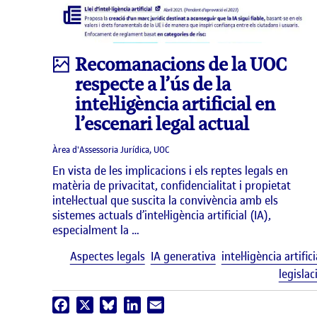
Infografia
Recomanacions de la UOC
respecte a l’ús de la
intel·ligència artificial en
l’escenari legal actual
Àrea d'Assessoria Jurídica, UOC
En vista de les implicacions i els reptes legals en
matèria de privacitat, confidencialitat i propietat
intel·lectual que suscita la convivència amb els
sistemes actuals d’intel·ligència artificial (IA),
especialment la …
Aspectes legals
IA generativa
intel·ligència artifici
legislac
Facebook
X
Bluesky
LinkedIn
Email