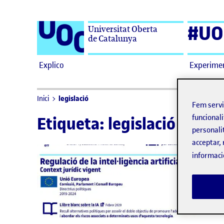
Saltar al contingut
#UO
Universitat Oberta
de Catalunya
Explico
Experime
legislació
Inici
Fem serv
funcionali
Etiqueta:
legislació
personali
acceptar, 
informaci