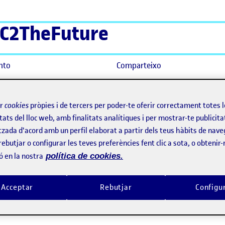
C2TheFuture
nto
Comparteixo
ir
cookies
pròpies i de tercers per poder-te oferir correctament totes 
tats del lloc web, amb finalitats analítiques i per mostrar-te publicita
tzada d'acord amb un perfil elaborat a partir dels teus hàbits de nave
rebutjar o configurar les teves preferències fent clic a sota, o obtenir
ó en la nostra
política de cookies.
Acceptar
Rebutjar
Configu