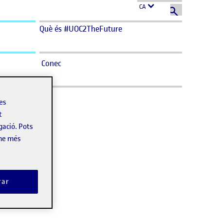
CA
Què és #UOC2TheFuture
Conec
les
t
gació. Pots
-ne més
rar