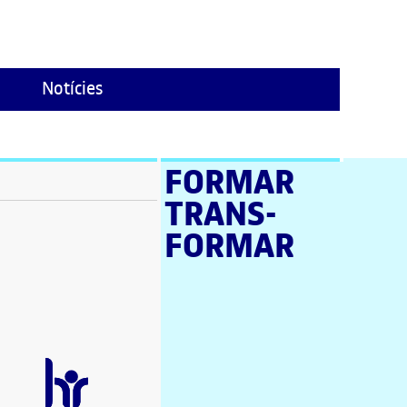
Notícies
FORMAR
TRANS­
stra nova)
FORMAR
a nova)
a nova)
en una finestra nova)
a nova)
estra nova)
una finestra nova)
nova)