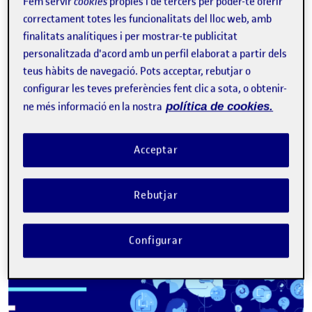
Fem servir
cookies
pròpies i de tercers per poder-te oferir
seguiment de l’activitat de
correctament totes les funcionalitats del lloc web, amb
l’estudiant a l’aula: dinamització
finalitats analítiques i per mostrar-te publicitat
i feedback
personalitzada d'acord amb un perfil elaborat a partir dels
teus hàbits de navegació. Pots acceptar, rebutjar o
MONTSE DOMÈNECH \ MONTSE ROCA
configurar les teves preferències fent clic a sota, o obtenir-
eLearning Innovation Center. UOC
ne més informació en la nostra
política de cookies.
L’objectiu d’aquest document és destacar la importància de
la dinamització i el feedback com a estratègies clau per
fomentar la motivació i l’aprenentatge dels estudiants, i com
Acceptar
l’ús de la …
E
dinamització
feedback docent
personalització
Rebutjar
Facebook
X
Bluesky
LinkedIn
Email
Configurar