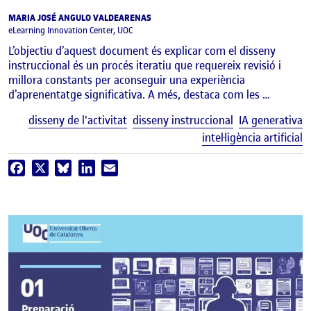
MARIA JOSÉ ANGULO VALDEARENAS
eLearning Innovation Center, UOC
L’objectiu d’aquest document és explicar com el disseny
instruccional és un procés iteratiu que requereix revisió i
millora constants per aconseguir una experiència
d’aprenentatge significativa. A més, destaca com les …
E
disseny de l'activitat
disseny instruccional
IA generativa
intel·ligència artificial
Facebook
X
Bluesky
LinkedIn
Email