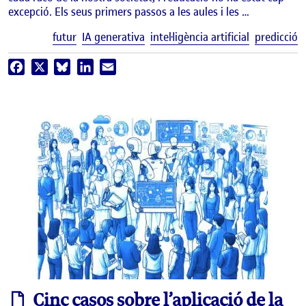
excepció. Els seus primers passos a les aules i les …
E
futur
IA generativa
intel·ligència artificial
predicció
Facebook
X
Bluesky
LinkedIn
Email
informe
Cinc casos sobre l’aplicació de la