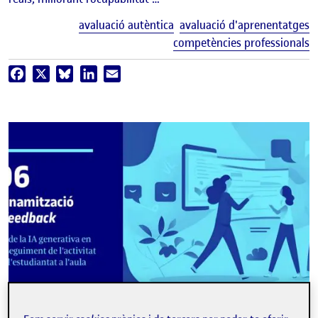
E
avaluació autèntica
avaluació d'aprenentatges
competències professionals
Facebook
X
Bluesky
LinkedIn
Email
informe
Ús de la IA generativa en el