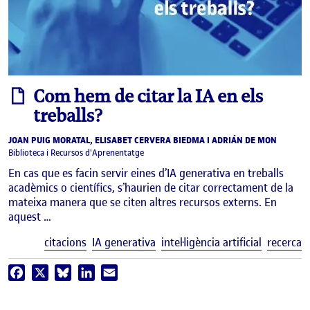
informe
Com hem de citar la IA en els
treballs?
JOAN PUIG MORATAL, ELISABET CERVERA BIEDMA I ADRIÁN DE MON
Biblioteca i Recursos d'Aprenentatge
En cas que es facin servir eines d’IA generativa en treballs
acadèmics o científics, s’haurien de citar correctament de la
mateixa manera que se citen altres recursos externs. En
aquest …
E
citacions
IA generativa
intel·ligència artificial
recerca
Facebook
X
Bluesky
LinkedIn
Email