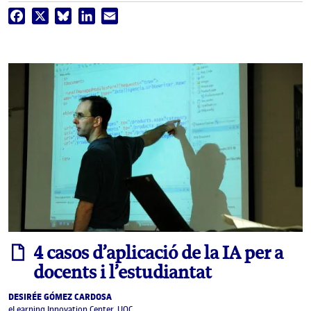
Facebook
X
Bluesky
LinkedIn
Email
informe
4 casos d’aplicació de la IA per a
docents i l’estudiantat
DESIRÉE GÓMEZ CARDOSA
eLearning Innovation Center, UOC