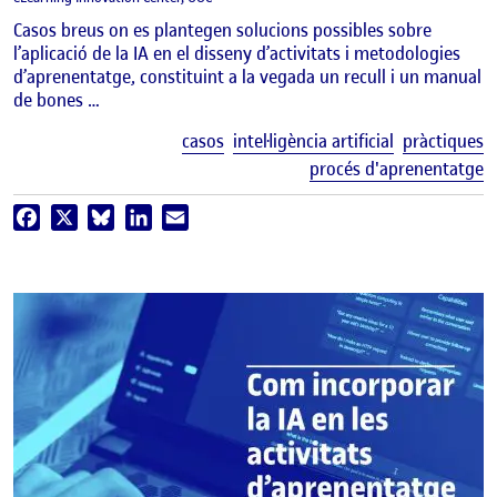
Casos breus on es plantegen solucions possibles sobre
l’aplicació de la IA en el disseny d’activitats i metodologies
d’aprenentatge, constituint a la vegada un recull i un manual
de bones …
E
casos
intel·ligència artificial
pràctiques
procés d'aprenentatge
Facebook
X
Bluesky
LinkedIn
Email