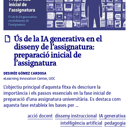
informe
Ús de la IA generativa en el
disseny de l’assignatura:
preparació inicial de
l’assignatura
DESIRÉE GÓMEZ CARDOSA
eLearning Innovation Center, UOC
L’objectiu principal d’aquesta fitxa és descriure la
importància i els passos essencials en la fase inicial de
preparació d’una assignatura universitària. Es destaca com
aquesta fase estableix les bases per …
E
acció docent
disseny instruccional
IA generativa
intel·ligència artificial
pedagogia