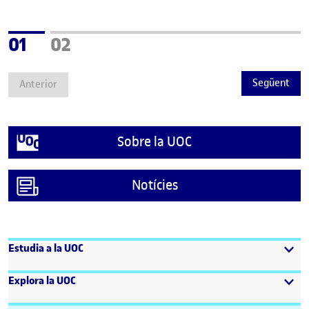
Pàgina
Pàgina
01
02
Següent
Anterior
Sobre la UOC
Notícies
Estudia a la UOC
Explora la UOC