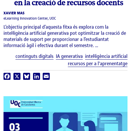
en la creació de recursos docents
XAVIER MAS
eLearning Innovation Center, UOC
L’objectiu principal d’aquesta fitxa és explora com la
intel·ligència artificial generativa pot optimitzar la creació de
materials de suport per proporcionar a l’estudiantat
informació àgil i efectiva durant el semestre. …
E
continguts digitals
IA generativa
intel·ligència artificial
recursos per a l'aprenentatge
Facebook
X
Bluesky
LinkedIn
Email