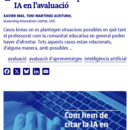
IA en l’avaluació
XAVIER MAS, TONI MARTÍNEZ ACEITUNO,
eLearning Innovation Center, UOC
Casos breus on es plantegen situacions possibles en què tant
el professorat com la comunitat educativa en general poden
haver d’afrontar. Tots aquests casos estan relacionats,
d’alguna manera, amb possibles …
E
avaluació
avaluació d'aprenentatges
intel·ligència artificial
Facebook
X
Bluesky
LinkedIn
Email