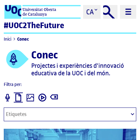
Saltar al contingut
Universitat Oberta
CA
de Catalunya
#UOC2TheFuture
Conec
Inici
Conec
Projectes i experiències d'innovació
educativa de la UOC i del món.
Filtra per:
podcast
informe
imatge
video
Aplica