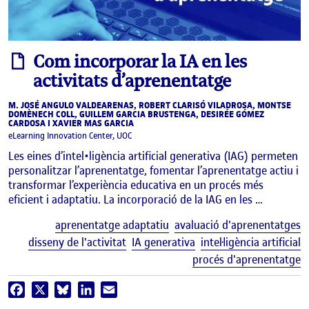
informe
Com incorporar la IA en les
activitats d’aprenentatge
M. JOSÉ ANGULO VALDEARENAS, ROBERT CLARISÓ VILADROSA, MONTSE
DOMÈNECH COLL, GUILLEM GARCIA BRUSTENGA, DESIRÉE GÓMEZ
CARDOSA I XAVIER MAS GARCIA
eLearning Innovation Center, UOC
Les eines d’intel•ligència artificial generativa (IAG) permeten
personalitzar l’aprenentatge, fomentar l’aprenentatge actiu i
transformar l’experiència educativa en un procés més
eficient i adaptatiu. La incorporació de la IAG en les …
E
aprenentatge adaptatiu
avaluació d'aprenentatges
disseny de l'activitat
IA generativa
intel·ligència artificial
procés d'aprenentatge
Facebook
X
Bluesky
LinkedIn
Email