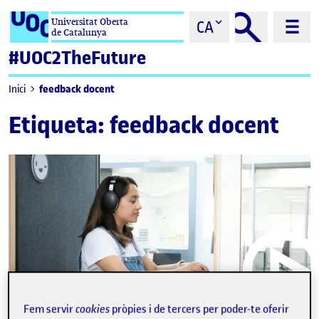
Saltar al contingut
Universitat Oberta
CA
de Catalunya
#UOC2TheFuture
feedback docent
Inici
Etiqueta:
feedback docent
Fem servir
cookies
pròpies i de tercers per poder-te oferir