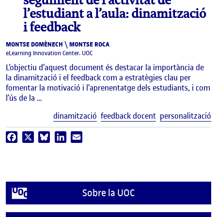
seguiment de l’activitat de
l’estudiant a l’aula: dinamització
i feedback
MONTSE DOMÈNECH \ MONTSE ROCA
eLearning Innovation Center. UOC
L’objectiu d’aquest document és destacar la importància de
la dinamització i el feedback com a estratègies clau per
fomentar la motivació i l’aprenentatge dels estudiants, i com
l’ús de la …
E
dinamització
feedback docent
personalització
Facebook
X
Bluesky
LinkedIn
Email
Sobre la UOC