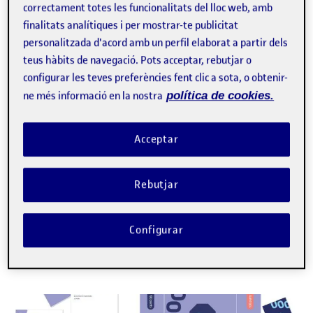
correctament totes les funcionalitats del lloc web, amb
video
Simulació clínica amb IA
finalitats analítiques i per mostrar-te publicitat
personalitzada d'acord amb un perfil elaborat a partir dels
generativa: cap a un nou
teus hàbits de navegació. Pots acceptar, rebutjar o
estàndard en l’entrenament
configurar les teves preferències fent clic a sota, o obtenir-
d’habilitats professionals
ne més informació en la nostra
política de cookies.
ADRIÁN MONTESANO
Professor dels Estudis de Psicologia i Ciències de l’Educació de la UOC
Acceptar
La formació en habilitats clíniques requereix pràctica real,
però els entorns virtuals i asíncrons com la UOC en limiten
les oportunitats. La IA generativa obre una nova etapa. A la
Rebutjar
…
E
feedback docent
IA generativa
salut
simulació
Configurar
Facebook
X
Bluesky
LinkedIn
Email