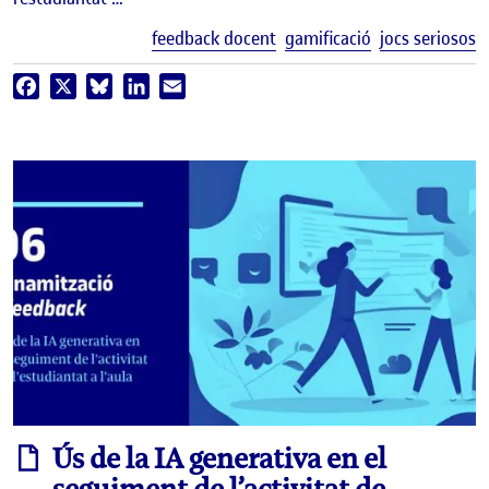
E
feedback docent
gamificació
jocs seriosos
Facebook
X
Bluesky
LinkedIn
Email
informe
Ús de la IA generativa en el