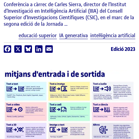
Conferència a càrrec de Carles Sierra, director de l’Institut
d’Investigació en Intel·ligència Artificial (IIIA) del Consell
Superior d’Investigacions Científiques (CSIC), en el marc de la
segona edició de la Jornada …
E
educació superior
IA generativa
intel·ligència artificial
Edició 2023
Facebook
X
Bluesky
LinkedIn
Email