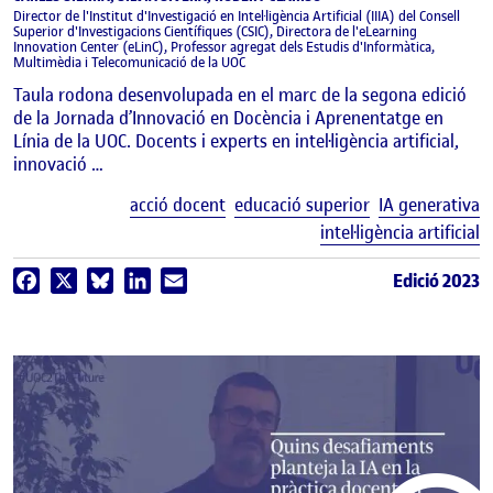
Director de l'Institut d'Investigació en Intel·ligència Artificial (IIIA) del Consell
Superior d'Investigacions Científiques (CSIC), Directora de l'eLearning
Innovation Center (eLinC), Professor agregat dels Estudis d'Informàtica,
Multimèdia i Telecomunicació de la UOC
Taula rodona desenvolupada en el marc de la segona edició
de la Jornada d’Innovació en Docència i Aprenentatge en
Línia de la UOC. Docents i experts en intel·ligència artificial,
innovació …
E
acció docent
educació superior
IA generativa
intel·ligència artificial
Edició 2023
Facebook
X
Bluesky
LinkedIn
Email