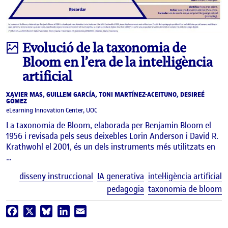
Infografia
Evolució de la taxonomia de
Bloom en l’era de la intel·ligència
artificial
XAVIER MAS, GUILLEM GARCÍA, TONI MARTÍNEZ-ACEITUNO, DESIREÉ
GÓMEZ
eLearning Innovation Center, UOC
La taxonomia de Bloom, elaborada per Benjamin Bloom el
1956 i revisada pels seus deixebles Lorin Anderson i David R.
Krathwohl el 2001, és un dels instruments més utilitzats en
…
E
disseny instruccional
IA generativa
intel·ligència artificial
pedagogia
taxonomia de bloom
Facebook
X
Bluesky
LinkedIn
Email