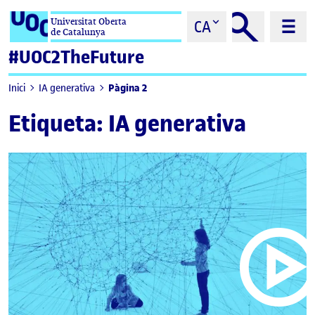
Saltar al contingut
Universitat Oberta
CA
de Catalunya
#UOC2TheFuture
Pàgina 2
Inici
IA generativa
Etiqueta:
IA generativa