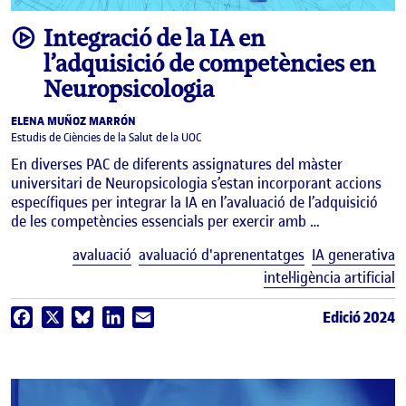
video
Integració de la IA en
l’adquisició de competències en
Neuropsicologia
ELENA MUÑOZ MARRÓN
Estudis de Ciències de la Salut de la UOC
En diverses PAC de diferents assignatures del màster
universitari de Neuropsicologia s’estan incorporant accions
específiques per integrar la IA en l’avaluació de l’adquisició
de les competències essencials per exercir amb …
E
avaluació
avaluació d'aprenentatges
IA generativa
intel·ligència artificial
Edició 2024
Facebook
X
Bluesky
LinkedIn
Email