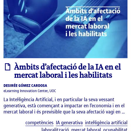
informe
Àmbits d’afectació de la IA en el
mercat laboral i les habilitats
DESIRÉE GÓMEZ CARDOSA
eLearning Innovation Center, UOC
La Intel·ligència Artificial, i en particular la seva vessant
generativa, està començant a impactar en l’economia i en el
mercat laboral i és previsible que la seva afectació vagi en …
E
competències
IA generativa
intel·ligència artificial
laboralització
mercat laboral
ocupabilitat