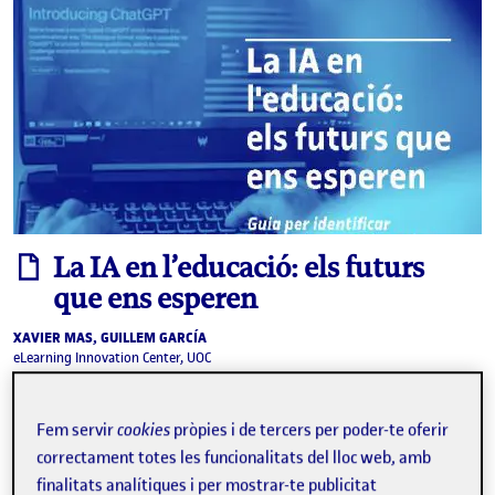
informe
La IA en l’educació: els futurs
que ens esperen
XAVIER MAS, GUILLEM GARCÍA
eLearning Innovation Center, UOC
La intel·ligència artificial ha penetrat amb determinació en
cada racó de la nostra societat, i l’educació no ha estat cap
Fem servir
cookies
pròpies i de tercers per poder-te oferir
excepció. Els seus primers passos a les aules i les …
correctament totes les funcionalitats del lloc web, amb
E
futur
IA generativa
intel·ligència artificial
predicció
finalitats analítiques i per mostrar-te publicitat