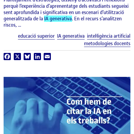
perquè l’experiència d’aprenentatge dels estudiants segueixi
sent aprofundida i significativa en un escenari d’utilització
generalitzada de la
IA generativa
. En el recurs s’analitzen
riscos, …
E
educació superior
IA generativa
intel·ligència artificial
metodologies docents
Facebook
X
Bluesky
LinkedIn
Email