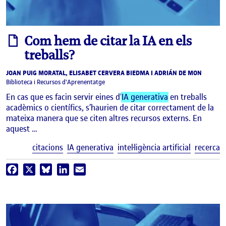
informe
Com hem de citar la IA en els
treballs?
JOAN PUIG MORATAL, ELISABET CERVERA BIEDMA I ADRIÁN DE MON
Biblioteca i Recursos d'Aprenentatge
En cas que es facin servir eines d’
IA generativa
en treballs
acadèmics o científics, s’haurien de citar correctament de la
mateixa manera que se citen altres recursos externs. En
aquest …
E
citacions
IA generativa
intel·ligència artificial
recerca
Facebook
X
Bluesky
LinkedIn
Email