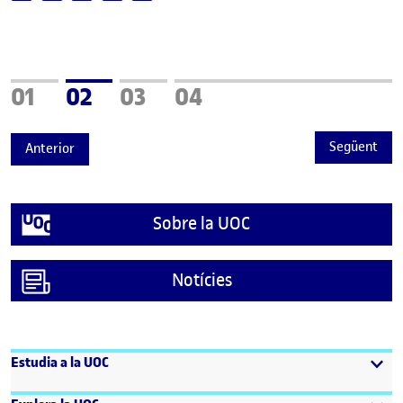
Pàgina
Pàgina
Pàgina
Pàgina
01
02
03
04
Següent
Anterior
Sobre la UOC
Notícies
Estudia a la UOC