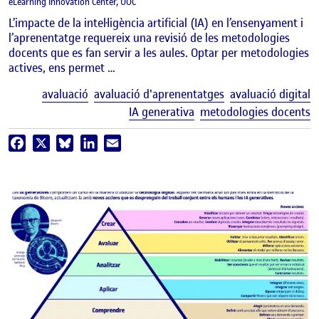
eLearning Innovation Center, UOC
L’impacte de la intel·ligència artificial (IA) en l’ensenyament i
l’aprenentatge requereix una revisió de les metodologies
docents que es fan servir a les aules. Optar per metodologies
actives, ens permet …
E
avaluació
avaluació d'aprenentatges
avaluació digital
IA generativa
metodologies docents
Facebook
X
Bluesky
LinkedIn
Email