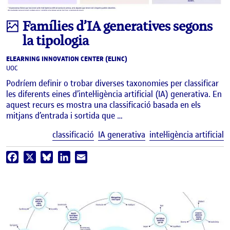
Infografia
Famílies d’IA generatives segons
la tipologia
ELEARNING INNOVATION CENTER (ELINC)
UOC
Podríem definir o trobar diverses taxonomies per classificar
les diferents eines d’intel·ligència artificial (IA) generativa. En
aquest recurs es mostra una classificació basada en els
mitjans d’entrada i sortida que …
E
classificació
IA generativa
intel·ligència artificial
Facebook
X
Bluesky
LinkedIn
Email