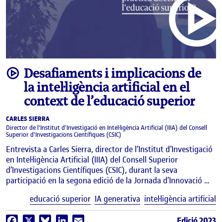
video
Desafiaments i implicacions de
la intel·ligència artificial en el
context de l’educació superior
CARLES SIERRA
Director de l'Institut d'Investigació en Intel·ligència Artificial (IIIA) del Consell
Superior d'Investigacions Científiques (CSIC)
Entrevista a Carles Sierra, director de l’Institut d’Investigació
en Intel·ligència Artificial (IIIA) del Consell Superior
d’Investigacions Científiques (CSIC), durant la seva
participació en la segona edició de la Jornada d’Innovació …
E
educació superior
IA generativa
intel·ligència artificial
Edició 2023
Facebook
X
Bluesky
LinkedIn
Email