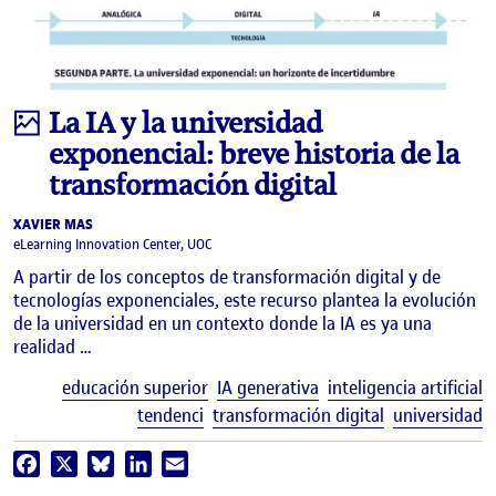
Infografía
La IA y la universidad
exponencial: breve historia de la
transformación digital
XAVIER MAS
eLearning Innovation Center, UOC
A partir de los conceptos de transformación digital y de
tecnologías exponenciales, este recurso plantea la evolución
de la universidad en un contexto donde la IA es ya una
realidad …
E
educación superior
IA generativa
inteligencia artificial
tendenci
transformación digital
universidad
Facebook
X
Bluesky
LinkedIn
Email