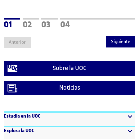
Página
Página
Página
Página
01
02
03
04
Siguiente
Anterior
Sobre la UOC
Noticias
Estudia en la UOC
Explora la UOC