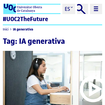
Saltar al contenido
Universitat Oberta
ES
de Catalunya
#UOC2TheFuture
IA generativa
Inici
Tag:
IA generativa