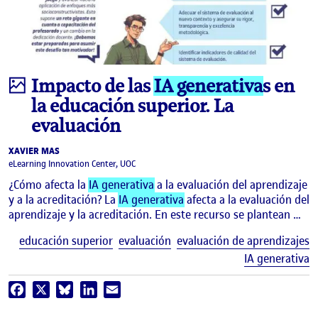
Infografía
Impacto de las
IA generativa
s en
la educación superior. La
evaluación
XAVIER MAS
eLearning Innovation Center, UOC
¿Cómo afecta la
IA generativa
a la evaluación del aprendizaje
y a la acreditación? La
IA generativa
afecta a la evaluación del
aprendizaje y la acreditación. En este recurso se plantean …
E
educación superior
evaluación
evaluación de aprendizajes
IA generativa
Facebook
X
Bluesky
LinkedIn
Email