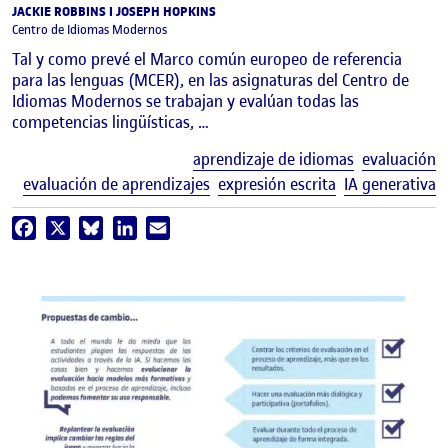
JACKIE ROBBINS I JOSEPH HOPKINS
Centro de Idiomas Modernos
Tal y como prevé el Marco común europeo de referencia
para las lenguas (MCER), en las asignaturas del Centro de
Idiomas Modernos se trabajan y evalúan todas las
competencias lingüísticas, …
E
aprendizaje de idiomas
evaluación
evaluación de aprendizajes
expresión escrita
IA generativa
Facebook
X
Bluesky
LinkedIn
Email