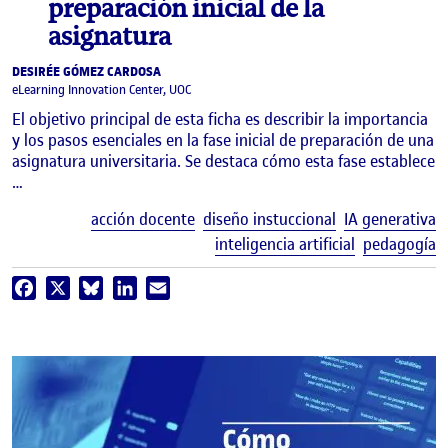
preparación inicial de la
asignatura
DESIRÉE GÓMEZ CARDOSA
eLearning Innovation Center, UOC
El objetivo principal de esta ficha es describir la importancia
y los pasos esenciales en la fase inicial de preparación de una
asignatura universitaria. Se destaca cómo esta fase establece
…
E
acción docente
diseño instuccional
IA generativa
inteligencia artificial
pedagogía
Facebook
X
Bluesky
LinkedIn
Email