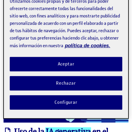
Utilizamos
cookies
propias y de terceros para poder
ofrecerte correctamente todas las funcionalidades del
E
diseño de la actividad
diseño del aprendizaje
IA generativa
sitio web, con fines analíticos y para mostrarte publicidad
inteligencia artificial
personalizada de acuerdo con un perfil elaborado a partir
de tus hábitos de navegación. Puedes aceptar, rechazar o
Facebook
X
Bluesky
LinkedIn
Email
configurar tus preferencias haciendo clic abajo, u obtener
más información en nuestra
política de cookies.
Aceptar
Rechazar
Configurar
informe
Uso de la
IA generativa
en el