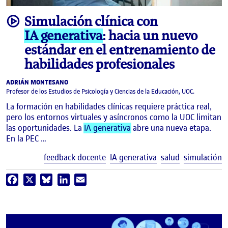
video
Simulación clínica con
IA generativa
: hacia un nuevo
estándar en el entrenamiento de
habilidades profesionales
ADRIÁN MONTESANO
Profesor de los Estudios de Psicología y Ciencias de la Educación, UOC.
La formación en habilidades clínicas requiere práctica real,
pero los entornos virtuales y asíncronos como la UOC limitan
las oportunidades. La
IA generativa
abre una nueva etapa.
En la PEC …
E
feedback docente
IA generativa
salud
simulación
Facebook
X
Bluesky
LinkedIn
Email