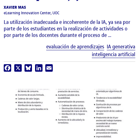
XAVIER MAS
eLearning Innovation Center, UOC
La utilización inadecuada e incoherente de la IA, ya sea por
parte de los estudiantes en la realización de actividades o
por parte de los docentes durante el proceso de …
E
evaluación de aprendizajes
IA generativa
inteligencia artificial
Facebook
X
Bluesky
LinkedIn
Email