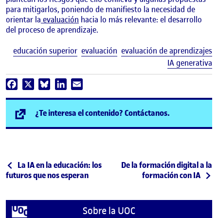
para mitigarlos, poniendo de manifiesto la necesidad de
orientar la
evaluación
hacia lo más relevante: el desarrollo
del proceso de aprendizaje.
E
educación superior
evaluación
evaluación de aprendizajes
IA generativa
Facebook
X
Bluesky
LinkedIn
Email
(se abre en n
¿Te interesa el contenido? Contáctanos.
Post navigation
Publicación anterior
Siguiente publicación
La IA en la educación: los
De la formación digital a la
futuros que nos esperan
formación con IA
Sobre la UOC