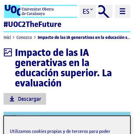
Saltar al contenido
Universitat Oberta
ES
de Catalunya
#UOC2TheFuture
Impacto de las IA generativas en la educación superior. La evaluación
Inici
Conozco
Impacto de las IA
Infografía
generativas en la
educación superior. La
evaluación
Descargar
Utilizamos
cookies
propias y de terceros para poder