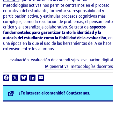
metodologías activas nos permite centrarnos en el proceso
educativo del estudiante, fomentar su responsabilidad y
participación activa, y estimular procesos cognitivos más
complejos, como la resolución de problemas, el pensamiento
crítico y el aprendizaje colaborativo. Se trata de
aspectos
fundamentales para garantizar tanto la identidad y la
autoría del estudiante como la fiabilidad de la evaluación
, en
una época en la que el uso de las herramientas de IA se hace
extensivo entre los alumnos.
E
evaluación
evaluación de aprendizajes
evaluación digital
IA generativa
metodologías docentes
Facebook
X
Bluesky
LinkedIn
Email
(se abre en n
¿Te interesa el contenido? Contáctanos.