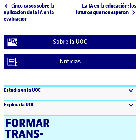
Post navigation
Publicación anterior
Siguiente publicación
Cinco casos sobre la
La IA en la educación: los
aplicación de la IA en la
futuros que nos esperan
evaluación
Sobre la UOC
Noticias
Estudia en la UOC
Explora la UOC
FORMAR
TRANS­