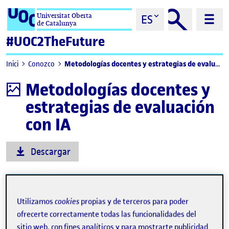
Saltar al contenido
Universitat Oberta
ES
de Catalunya
#UOC2TheFuture
Metodologías docentes y estrategias de evaluación con IA
Inici
Conozco
Metodologías docentes y
Infografía
estrategias de evaluación
con IA
Descargar
Utilizamos
cookies
propias y de terceros para poder
ofrecerte correctamente todas las funcionalidades del
sitio web, con fines analíticos y para mostrarte publicidad